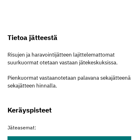
Tietoa jätteestä
Risujen ja haravointijätteen lajittelemattomat
suurkuormat otetaan vastaan jätekeskuksissa.
Pienkuormat vastaanotetaan palavana sekajätteenä
sekajätteen hinnalla.
Keräyspisteet
Jäteasemat: