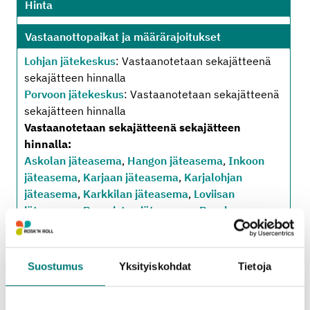
Hinta
Vastaanottopaikat ja määrärajoitukset
Lohjan jätekeskus
: Vastaanotetaan sekajätteenä
sekajätteen hinnalla
Porvoon jätekeskus
: Vastaanotetaan sekajätteenä
sekajätteen hinnalla
Vastaanotetaan sekajätteenä sekajätteen
hinnalla:
Askolan jäteasema
,
Hangon jäteasema
,
Inkoon
jäteasema
,
Karjaan jäteasema
,
Karjalohjan
jäteasema
,
Karkkilan jäteasema
,
Loviisan
jäteasema
,
Pornaisten jäteasema
,
Pusulan
jäteasema
,
Ruotsinpyhtään jäteasema
,
Sipoon
jäteasema
,
Tammisaaren jäteasema
,
Vihdin
jäteasema
Suostumus
Yksityiskohdat
Tietoja