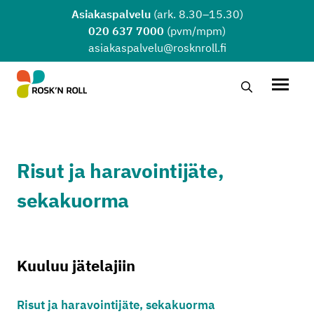
Siirry sisältöön
Asiakaspalvelu
(ark. 8.30–15.30)
020 637 7000
(pvm/mpm)
asiakaspalvelu@rosknroll.fi
Hae…
Avaa v
Risut ja haravointijäte,
sekakuorma
Kuuluu jätelajiin
Risut ja haravointijäte, sekakuorma