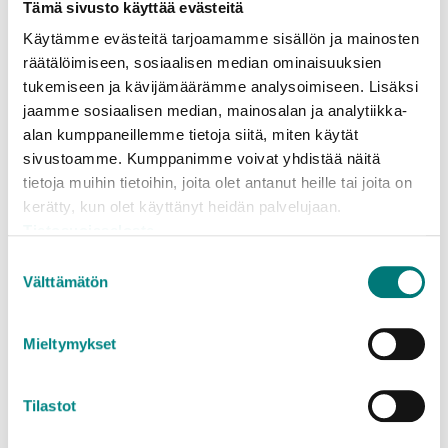
Oheiset hinta- ja määrärajoitustiedot koskevat
Tämä sivusto käyttää evästeitä
jäteasemille tuotavia
kotitalouksien
Käytämme evästeitä tarjoamamme sisällön ja mainosten
pienkuormia
. (Alv 25,5 %.)
räätälöimiseen, sosiaalisen median ominaisuuksien
tukemiseen ja kävijämäärämme analysoimiseen. Lisäksi
Kotitalouksien suurkuormien sekä yritysten
jaamme sosiaalisen median, mainosalan ja analytiikka-
pien- ja suurkuormien hinta- ja
alan kumppaneillemme tietoja siitä, miten käytät
määrärajoitustiedot löytyvät erillisiltä
sivustoamme. Kumppanimme voivat yhdistää näitä
hinnastosivuilta:
tietoja muihin tietoihin, joita olet antanut heille tai joita on
Jäteasemahinnasto kotitalouksille (pien- ja
kerätty, kun olet käyttänyt heidän palvelujaan.
suurkuormat)
Tietosuojaseloste
Jäteasemahinnasto yrityksille (pien- ja
Suostumuksen
suurkuormat)
Välttämätön
valinta
Mieltymykset
Tilastot
Jäteopas