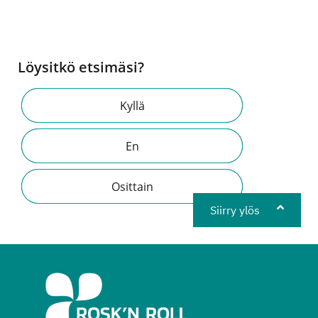
Löysitkö etsimäsi?
Kyllä
En
Osittain
Siirry ylös