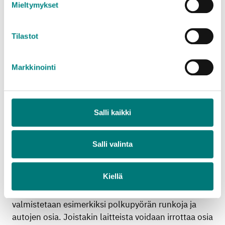
Mieltymykset
Jäteasemahinnasto yrityksille (pien- ja
suurkuormat)
Tilastot
Markkinointi
Mitä jätteelle tapahtuu?
Salli kaikki
Sähkölaitteet käsitellään pääosin Suomessa
sijaitsevissa laitoksissa, kylmälaitteita päätyy myös
Ruotsiin.
Salli valinta
Sähkölaitteiden materiaalit – metallit, lasi, muovi ja
muut materiaalit – erotetaan teollisissa prosesseissa
Kiellä
mahdollisimman tarkoin ja ohjataan uusien
tuotteiden raaka-aineiksi. Kierrätetystä metallista
valmistetaan esimerkiksi polkupyörän runkoja ja
autojen osia. Joistakin laitteista voidaan irrottaa osia