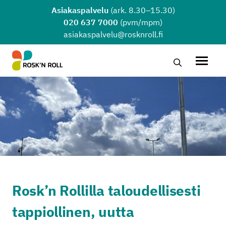
Siirry sisältöön
Asiakaspalvelu
(ark. 8.30–15.30)
020 637 7000
(pvm/mpm)
asiakaspalvelu@rosknroll.fi
Hae…
Avaa v
Rosk’n Rollilla taloudellisesti
tappiollinen, uutta