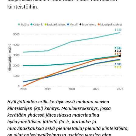
kiinteistöihin.
Hyötyjätteiden erilliskeräyksessä mukana olevien
kiinteistöjen (kpl) kehitys. Monilokerokeräys, jossa
kerätään yhdessä jäteastiassa materiaalina
hyödynnettävien jätteitä (lasi-, kartonki- ja
muovipakkauksia sekä pienmetallia) pieniltä kiinteistöiltä,
on ollut palveluvalikoimassa useiden vuosien ajan.