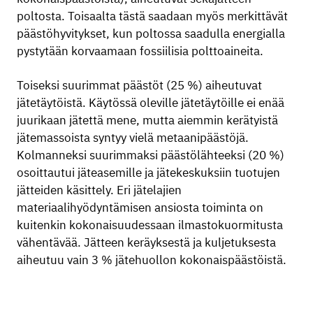
poltosta. Toisaalta tästä saadaan myös merkittävät
päästöhyvitykset, kun poltossa saadulla energialla
pystytään korvaamaan fossiilisia polttoaineita.
Toiseksi suurimmat päästöt (25 %) aiheutuvat
jätetäytöistä. Käytössä oleville jätetäytöille ei enää
juurikaan jätettä mene, mutta aiemmin kerätyistä
jätemassoista syntyy vielä metaanipäästöjä.
Kolmanneksi suurimmaksi päästölähteeksi (20 %)
osoittautui jäteasemille ja jätekeskuksiin tuotujen
jätteiden käsittely. Eri jätelajien
materiaalihyödyntämisen ansiosta toiminta on
kuitenkin kokonaisuudessaan ilmastokuormitusta
vähentävää. Jätteen keräyksestä ja kuljetuksesta
aiheutuu vain 3 % jätehuollon kokonaispäästöistä.