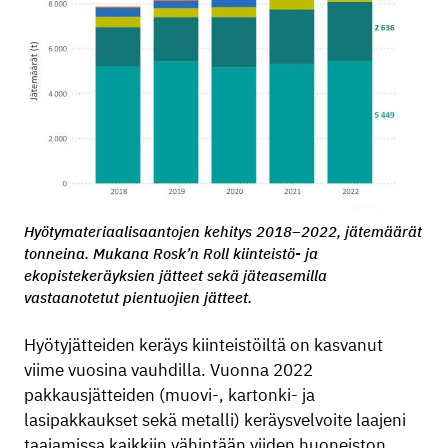
Hyötymateriaalisaantojen kehitys 2018–2022, jätemäärät
tonneina. Mukana Rosk’n Roll kiinteistö- ja
ekopistekeräyksien jätteet sekä jäteasemilla
vastaanotetut pientuojien jätteet.
Hyötyjätteiden keräys kiinteistöiltä on kasvanut
viime vuosina vauhdilla. Vuonna 2022
pakkausjätteiden (muovi-, kartonki- ja
lasipakkaukset sekä metalli) keräysvelvoite laajeni
taajamissa kaikkiin vähintään viiden huoneiston