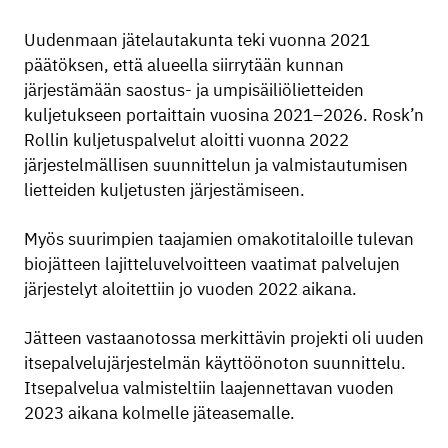
Uudenmaan jätelautakunta teki vuonna 2021
päätöksen, että alueella siirrytään kunnan
järjestämään saostus- ja umpisäiliölietteiden
kuljetukseen portaittain vuosina 2021–2026. Rosk’n
Rollin kuljetuspalvelut aloitti vuonna 2022
järjestelmällisen suunnittelun ja valmistautumisen
lietteiden kuljetusten järjestämiseen.
Myös suurimpien taajamien omakotitaloille tulevan
biojätteen lajitteluvelvoitteen vaatimat palvelujen
järjestelyt aloitettiin jo vuoden 2022 aikana.
Jätteen vastaanotossa merkittävin projekti oli uuden
itsepalvelujärjestelmän käyttöönoton suunnittelu.
Itsepalvelua valmisteltiin laajennettavan vuoden
2023 aikana kolmelle jäteasemalle.