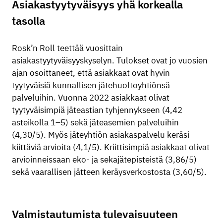
Asiakastyytyväisyys yhä korkealla
tasolla
Rosk’n Roll teettää vuosittain
asiakastyytyväisyyskyselyn. Tulokset ovat jo vuosien
ajan osoittaneet, että asiakkaat ovat hyvin
tyytyväisiä kunnallisen jätehuoltoyhtiönsä
palveluihin. Vuonna 2022 asiakkaat olivat
tyytyväisimpiä jäteastian tyhjennykseen (4,42
asteikolla 1–5) sekä jäteasemien palveluihin
(4,30/5). Myös jäteyhtiön asiakaspalvelu keräsi
kiittäviä arvioita (4,1/5). Kriittisimpiä asiakkaat olivat
arvioinneissaan eko- ja sekajätepisteistä (3,86/5)
sekä vaarallisen jätteen keräysverkostosta (3,60/5).
Valmistautumista tulevaisuuteen