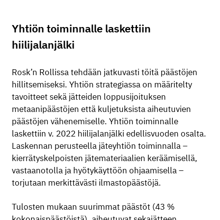
Yhtiön toiminnalle laskettiin
hiilijalanjälki
Rosk’n Rollissa tehdään jatkuvasti töitä päästöjen
hillitsemiseksi. Yhtiön strategiassa on määritelty
tavoitteet sekä jätteiden loppusijoituksen
metaanipäästöjen että kuljetuksista aiheutuvien
päästöjen vähenemiselle. Yhtiön toiminnalle
laskettiin v. 2022 hiilijalanjälki edellisvuoden osalta.
Laskennan perusteella jäteyhtiön toiminnalla –
kierrätyskelpoisten jätemateriaalien keräämisellä,
vastaanotolla ja hyötykäyttöön ohjaamisella –
torjutaan merkittävästi ilmastopäästöjä.
Tulosten mukaan suurimmat päästöt (43 %
kokonaispäästöistä), aiheutuvat sekajätteen