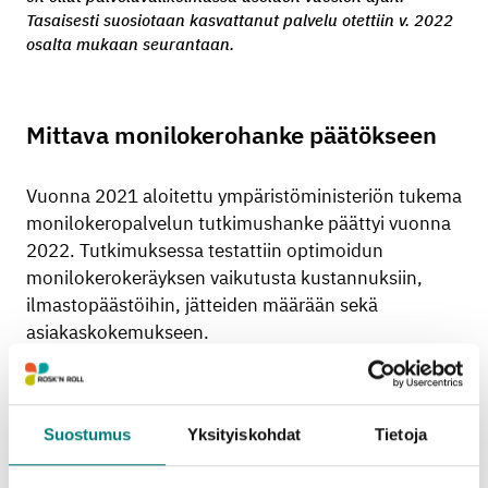
Tasaisesti suosiotaan kasvattanut palvelu otettiin v. 2022
osalta mukaan seurantaan.
Mittava monilokerohanke päätökseen
Vuonna 2021 aloitettu ympäristöministeriön tukema
monilokeropalvelun tutkimushanke päättyi vuonna
2022. Tutkimuksessa testattiin optimoidun
monilokerokeräyksen vaikutusta kustannuksiin,
ilmastopäästöihin, jätteiden määrään sekä
asiakaskokemukseen.
Kokeilussa kierrätykseen saatavien materiaalien
osuus oli hyvin korkea verrattuna yleisesti Suomessa
Suostumus
Yksityiskohdat
Tietoja
kerättyihin määriin. Tutkimuksessa seuratuista
jätteistä sekajätteen osuudeksi muodostui noin 45