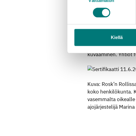
Välttämätön
Rosk’n
Roll -jätehuo
valinta
Näiden toimijoiden t
vuonna
2014
osana 
tavoitteet, toimintapo
asiakastyytyväisyysky
Kiellä
yhtenäistämisen lisäk
tarkastuskierrokset. 
kuvaaminen.
Yhtiöt 
Kuva: Rosk’n
Rollissa
koko henkilökunta. K
vasemmalta oikealle 
ajojärjestelijä Marin