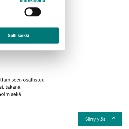
Markkinointi
k’n
Roll Oy Ab.
istettiin jo
udistettiin ja
eiset
eistuksen
Salli kaikki
oinnit ja
mintaprosessien
ttämiseen osallistuu
si, takana
nholm sekä
Siirry ylös