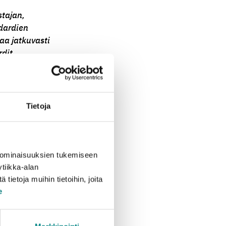
stajan,
ndardien
aa jatkuvasti
dit
na toimii
vuonna
uusia, aina
Tietoja
työ kohdistuu
ja työn
 ominaisuuksien tukemiseen
emme jatkossakin
tiikka-alan
sta positiivisesta
ietoja muihin tietoihin, joita
ykyaikaiset
e