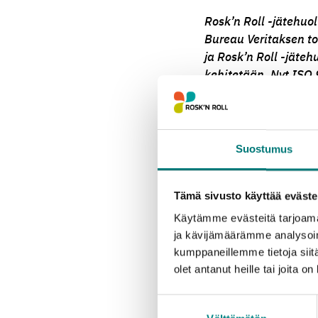
Rosk’n
Roll -jätehuol
Bureau
Veritaksen
to
ja
Rosk’n
Roll -jäteh
kehitetään. Nyt
ISO 
kattavat
koko
toimi
n
– Haluamme
jatkuva
2016 uudistettu str
Suostumus
kunnianhimoisempia t
erityisesti ympärist
Tämä sivusto käyttää eväste
turvallisuuteen, ker
Käytämme evästeitä tarjoama
– Nyt toteutunut ser
ja kävijämäärämme analysoim
sitoutuneet toiminta
kumppaneillemme tietoja siitä
palautteesta liittyen 
olet antanut heille tai joita o
digitaaliset työkalut,
Suostumuksen