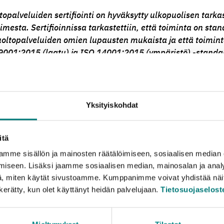
topalveluiden sertifiointi on hyväksytty ulkopuolisen tarka
imesta. Sertifioinnissa tarkastettiin, että toiminta on sta
uoltopalveluiden
omien lupausten mukaista ja että toimint
9001:2015 (laatu) ja ISO 14001:2015 (ympäristö)
-standar
nan
.
sti parantaa toimintaamme ja kehittämisen
punaisena lanka
ategia. Sen mukaisesti asetamme
Rosk’n
Rollissa vuosittain 
Yksityiskohdat
avoitteita liittyen toimintamme ydintekijöihin.
Kehittämis
övaikutuksiin, toimintamme tehokkuuteen, asiakaspalveluun 
itä
too
laatu- ja ympäristöpäällikkö
Katariina Lossi
.
mme sisällön ja mainosten räätälöimiseen, sosiaalisen median
tifiointi on osoitus siitä, että tekemämme työ kantaa ja ol
iseen. Lisäksi jaamme sosiaalisen median, mainosalan ja analy
mme kehittämiseen. Olemme hyvin iloisia sertifioijan antama
, miten käytät sivustoamme. Kumppanimme voivat yhdistää näitä t
toimintaamme. Erityisesti kiitosta sai kehitysaktiivisuus ja n
n kerätty, kun olet käyttänyt heidän palvelujaan.
Tietosuojaselost
 toteaa Lossi.