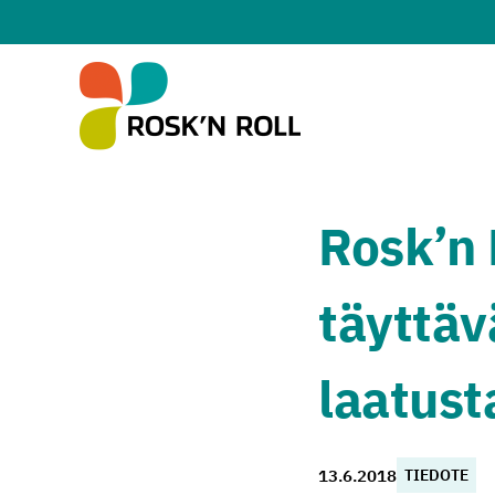
Siirry sisältöön
Rosk’n 
täyttäv
laatust
13.6.2018
TIEDOTE