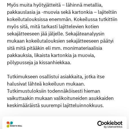
Myös muita hyötyjätteitä – lähinnä metallia,
pakkauslasia ja -muovia sekä kartonkia – lajiteltiin
kokeilutalouksissa enemmän. Kokeilussa tutkittiin
myös sitä, mitä tarkasti lajittelevien kotien
sekajätteeseen jää jäljelle. Sekajäteanalyysin
mukaan kokeilutalouksien sekajätteeseen päätyi
sitä mitä pitääkin eli mm. monimateriaalisia
pakkauksia, likaista kartonkia ja muovia,
pölypusseja ja kissanhiekkaa.
Tutkimukseen osallistui asiakkaita, jotka itse
halusivat lähteä kokeiluun mukaan.
Tutkimustuloksiin todennäköisesti hieman
vaikuttaakin mukaan valikoituneiden asukkaiden
keskimääräistä suurempi lajitteluinnokkuus.