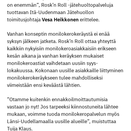
on enemmän”, Rosk’n Roll -jätehuoltopalveluja
tuottavan Itä-Uudenmaan Jätehuollon
toimitusjohtaja
Vesa Heikkonen
erittelee.
Vanhan konseptin monilokerokeräystä ei enää
syksyn jälkeen jatketa. Rosk’n Roll ottaa yhteyttä
kaikkiin nykyisiin monilokeroasiakkaisiin erikseen
kesän aikana ja vanhan keräyksen mukaiset
monilokeroastiat vaihdetaan uusiin syys-
lokakuussa. Kokonaan uusille asiakkaille liittyminen
monilokerokeräykseen tulee mahdolliseksi
viimeistään ensi keväästä lähtien.
”Otamme kuitenkin ennakkoilmoittautumisia
vastaan jo nyt! Jos tarpeeksi kiinnostuneita lähtee
mukaan, voimme tuoda monilokeropalvelun myös
Länsi-Uudellamaalla uusille alueille”, muistuttaa
Tuija Klaus.