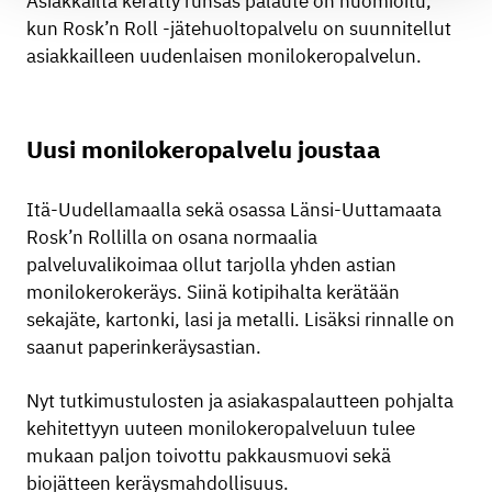
Asiakkailta kerätty runsas palaute on huomioitu,
kun Rosk’n Roll -jätehuoltopalvelu on suunnitellut
asiakkailleen uudenlaisen monilokeropalvelun.
Uusi monilokeropalvelu joustaa
Itä-Uudellamaalla sekä osassa Länsi-Uuttamaata
Rosk’n Rollilla on osana normaalia
palveluvalikoimaa ollut tarjolla yhden astian
monilokerokeräys. Siinä kotipihalta kerätään
sekajäte, kartonki, lasi ja metalli. Lisäksi rinnalle on
saanut paperinkeräysastian.
Nyt tutkimustulosten ja asiakaspalautteen pohjalta
kehitettyyn uuteen monilokeropalveluun tulee
mukaan paljon toivottu pakkausmuovi sekä
biojätteen keräysmahdollisuus.