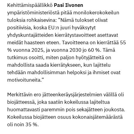
Kehittämispäällikkö
Pasi Iivonen
ympäristöministeriöstä pitää monilokerokokeilun
tuloksia rohkaisevina: ”Nämä tulokset olivat
positiivisia, koska EU:n juuri hyväksytyt
yhdyskuntajätteiden kierrätystavoitteet asettavat
meidät haasteen eteen. Tavoitteena on kierrättää 55
% vuonna 2025, ja vuonna 2030 jo 60 %. Tämä
tutkimus osoitti, miten paljon hyötyjätteitä on
mahdollista saada kierrätykseen, kun lajittelu
tehdään mahdollisimman helpoksi ja ihmiset ovat
motivoituneita.”
Merkittävin ero jätteenkeräysjärjestelmien välillä oli
biojätteessä, joka saatiin kokeilussa lajiteltua
huomattavasti paremmin pois sekajätteen joukosta.
Kokeilussa biojätteen osuus kokonaisjätemäärästä
oli noin 35 %.