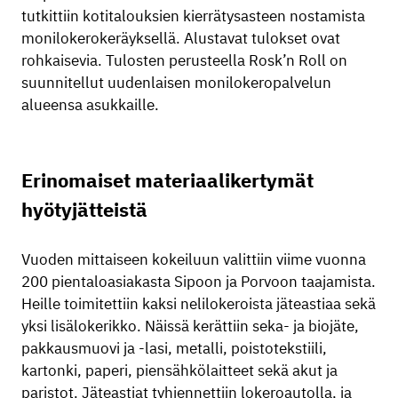
tutkittiin kotitalouksien kierrätysasteen nostamista
monilokerokeräyksellä. Alustavat tulokset ovat
rohkaisevia. Tulosten perusteella Rosk’n Roll on
suunnitellut uudenlaisen monilokeropalvelun
alueensa asukkaille.
Erinomaiset materiaalikertymät
hyötyjätteistä
Vuoden mittaiseen kokeiluun valittiin viime vuonna
200 pientaloasiakasta Sipoon ja Porvoon taajamista.
Heille toimitettiin kaksi nelilokeroista jäteastiaa sekä
yksi lisälokerikko. Näissä kerättiin seka- ja biojäte,
pakkausmuovi ja -lasi, metalli, poistotekstiili,
kartonki, paperi, piensähkölaitteet sekä akut ja
paristot. Jäteastiat tyhjennettiin lokeroautolla, ja