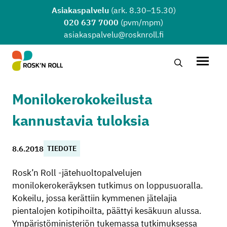
Siirry sisältöön
Asiakaspalvelu
(ark. 8.30–15.30)
020 637 7000
(pvm/mpm)
asiakaspalvelu@rosknroll.fi
Hae…
Avaa v
Monilokerokokeilusta
kannustavia tuloksia
8.6.2018
TIEDOTE
Rosk’n Roll -jätehuoltopalvelujen
monilokerokeräyksen tutkimus on loppusuoralla.
Kokeilu, jossa kerättiin kymmenen jätelajia
pientalojen kotipihoilta, päättyi kesäkuun alussa.
Ympäristöministeriön tukemassa tutkimuksessa