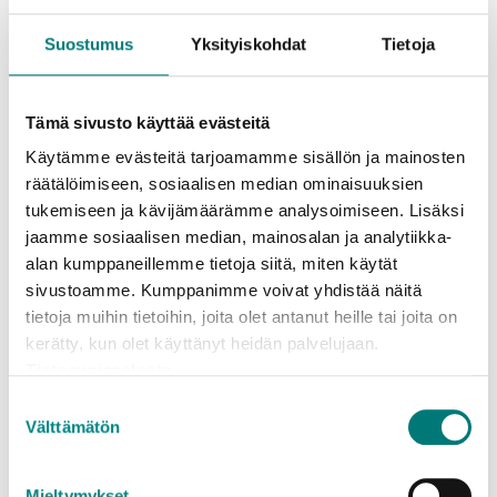
Vähemmän kasvihuonekaasupäästöjä
Suostumus
Yksityiskohdat
Tietoja
Tutkimuksessa selvitettiin myös, onko
hyötyjätteiden kerääminen suoraan kiinteistöiltä
järkevää kasvihuonekaasupäästöjen valossa.
Tämä sivusto käyttää evästeitä
Monilokerokeräyksessä syntyviä päästöjä verrattiin
Käytämme evästeitä tarjoamamme sisällön ja mainosten
järjestelmään, jossa pientaloasujilta kerätään kotoa
räätälöimiseen, sosiaalisen median ominaisuuksien
vain sekajäte ja asiakkaat vievät itse lajittelemansa
tukemiseen ja kävijämäärämme analysoimiseen. Lisäksi
hyötyjätteet ekopisteille. Laskelmat vahvistivat, että
jaamme sosiaalisen median, mainosalan ja analytiikka-
monilokerokokeilun kasvihuonekaasupäästöt olivat
alan kumppaneillemme tietoja siitä, miten käytät
hieman pienemmät kuin verrokkijärjestelmässä.
sivustoamme. Kumppanimme voivat yhdistää näitä
Asiakasmäärästä ja keräyslogistiikan tehokkuudesta
tietoja muihin tietoihin, joita olet antanut heille tai joita on
riippuen monilokerojärjestelmällä olisi mahdollista
kerätty, kun olet käyttänyt heidän palvelujaan.
pienentää päästöjä jopa 30 %.
Tietosuojaseloste
Suostumuksen
Välttämätön
valinta
Asiakkailta runsaasti palautetta
Mieltymykset