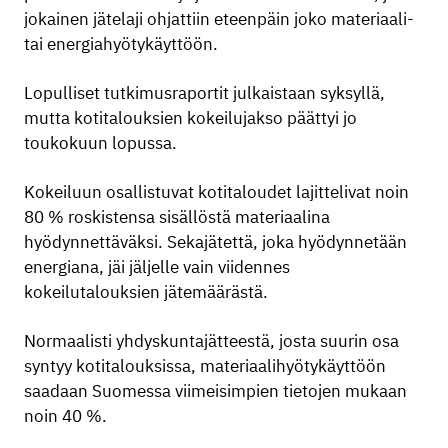
jokainen jätelaji ohjattiin eteenpäin joko materiaali-
tai energiahyötykäyttöön.
Lopulliset tutkimusraportit julkaistaan syksyllä,
mutta kotitalouksien kokeilujakso päättyi jo
toukokuun lopussa.
Kokeiluun osallistuvat kotitaloudet lajittelivat noin
80 % roskistensa sisällöstä materiaalina
hyödynnettäväksi. Sekajätettä, joka hyödynnetään
energiana, jäi jäljelle vain viidennes
kokeilutalouksien jätemäärästä.
Normaalisti yhdyskuntajätteestä, josta suurin osa
syntyy kotitalouksissa, materiaalihyötykäyttöön
saadaan Suomessa viimeisimpien tietojen mukaan
noin 40 %.