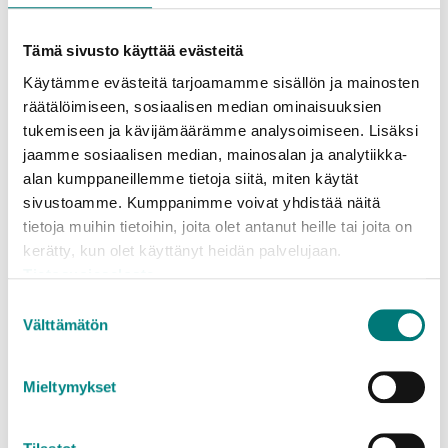
Porvoon jätekeskus
: alle 200 l
Tämä sivusto käyttää evästeitä
Käytämme evästeitä tarjoamamme sisällön ja mainosten
Oheiset hinta- ja määrärajoitustiedot koskevat
räätälöimiseen, sosiaalisen median ominaisuuksien
jäteasemille tuotavia
kotitalouksien
tukemiseen ja kävijämäärämme analysoimiseen. Lisäksi
pienkuormia
. (Alv 25,5 %.)
jaamme sosiaalisen median, mainosalan ja analytiikka-
alan kumppaneillemme tietoja siitä, miten käytät
Kotitalouksien suurkuormien sekä yritysten
sivustoamme. Kumppanimme voivat yhdistää näitä
pien- ja suurkuormien hinta- ja
tietoja muihin tietoihin, joita olet antanut heille tai joita on
määrärajoitustiedot löytyvät erillisiltä
kerätty, kun olet käyttänyt heidän palvelujaan.
hinnastosivuilta:
Tietosuojaseloste
Jäteasemahinnasto kotitalouksille (pien- ja
Suostumuksen
suurkuormat)
Välttämätön
valinta
Jäteasemahinnasto yrityksille (pien- ja
suurkuormat)
Mieltymykset