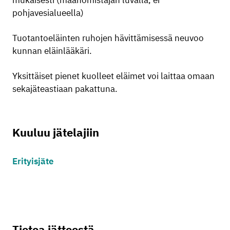
mukaisesti (maanomistajan luvalla, ei
pohjavesialueella)
Tuotantoeläinten ruhojen hävittämisessä neuvoo
kunnan eläinlääkäri.
Yksittäiset pienet kuolleet eläimet voi laittaa omaan
sekajäteastiaan pakattuna.
Kuuluu jätelajiin
Erityisjäte
Tietoa jätteestä