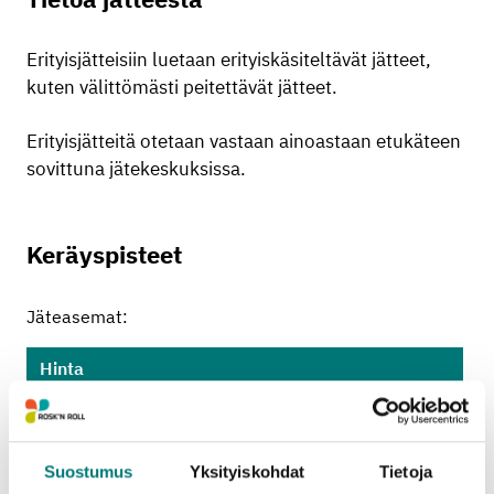
Erityisjätteisiin luetaan erityiskäsiteltävät jätteet,
kuten välittömästi peitettävät jätteet.
Erityisjätteitä otetaan vastaan ainoastaan etukäteen
sovittuna jätekeskuksissa.
Keräyspisteet
Jäteasemat:
Hinta
0.30 € / kg
Vastaanottopaikat ja määrärajoitukset
Suostumus
Yksityiskohdat
Tietoja
Lohjan jätekeskus
: alle 200 l