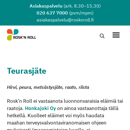
Siirry sisältöön
Asiakaspalvelu
(ark. 8.30–15.30)
020 637 7000
(pvm/mpm)
asiakaspalvelu@rosknroll.fi
Hae…
Avaa v
Teurasjäte
Hirvi, peura, metsästysjäte, raato, riista
Rosk’n Roll ei vastaanota luonnonvaraisia eläimiä tai
raatoja.
Honkajoki Oy
on ainoa vastaanottaja tällä
hetkellä. Kuolleet eläimet voi myös haudata
maahan terveysvalvontaviranomaisen ohjeen