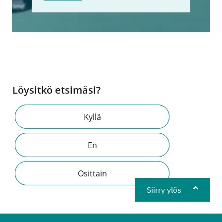
Löysitkö etsimäsi?
Kyllä
En
Osittain
Siirry ylös