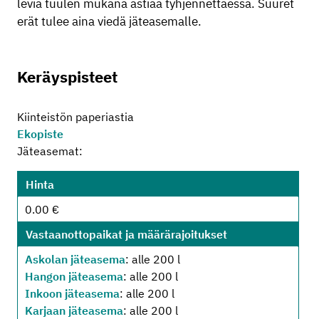
leviä tuulen mukana astiaa tyhjennettäessä.
Suuret
erät tulee aina viedä jäteasemalle.
Keräyspisteet
Kiinteistön paperiastia
Ekopiste
Jäteasemat:
Hinta
0.00 €
Vastaanottopaikat ja määrärajoitukset
Askolan jäteasema
: alle 200 l
Hangon jäteasema
: alle 200 l
Inkoon jäteasema
: alle 200 l
Karjaan jäteasema
: alle 200 l