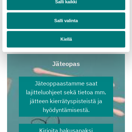
Salli kaikki
sekä käsin levitettävää eristepurua, jota voidaan
käyttää rakentamisessa lämmöneristeenä ja
Salli valinta
akustointimateriaalina.
Lue lisää jätteen hyödyntämisestä
Kiellä
Stena Recycling Oy
Jäteopas
Jäteoppaastamme saat
lajitteluohjeet sekä tietoa mm.
jätteen kierrätyspisteistä ja
hyödyntämisestä.
Kirjoita hakusanaksi