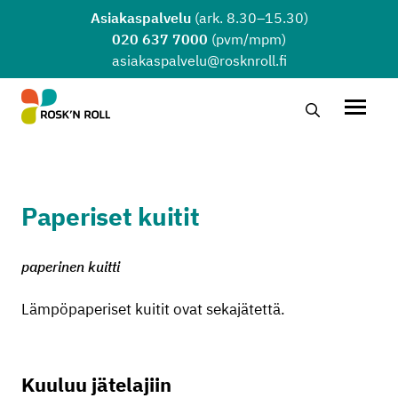
Siirry sisältöön
Asiakaspalvelu
(ark. 8.30–15.30)
020 637 7000
(pvm/mpm)
asiakaspalvelu@rosknroll.fi
Hae…
Avaa v
Paperiset kuitit
paperinen kuitti
Lämpöpaperiset kuitit ovat sekajätettä.
Kuuluu jätelajiin