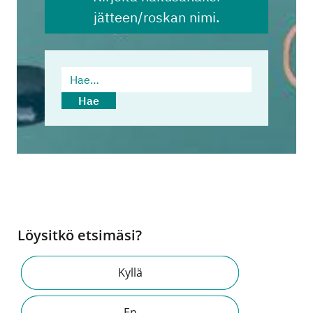
jätteen/roskan nimi.
Hae…
Hae
Löysitkö etsimäsi?
Kyllä
En