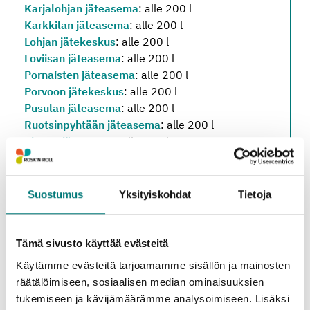
Karjalohjan jäteasema
: alle 200 l
Karkkilan jäteasema
: alle 200 l
Lohjan jätekeskus
: alle 200 l
Loviisan jäteasema
: alle 200 l
Pornaisten jäteasema
: alle 200 l
Porvoon jätekeskus
: alle 200 l
Pusulan jäteasema
: alle 200 l
Ruotsinpyhtään jäteasema
: alle 200 l
Sipoon jäteasema
: alle 200 l
Tammisaaren jäteasema
: alle 200 l
Vihdin jäteasema
: alle 200 l
Suostumus
Yksityiskohdat
Tietoja
Oheiset hinta- ja määrärajoitustiedot koskevat
Tämä sivusto käyttää evästeitä
jäteasemille tuotavia
kotitalouksien
pienkuormia
. (Alv 25,5 %.)
Käytämme evästeitä tarjoamamme sisällön ja mainosten
räätälöimiseen, sosiaalisen median ominaisuuksien
Kotitalouksien suurkuormien sekä yritysten
tukemiseen ja kävijämäärämme analysoimiseen. Lisäksi