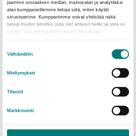
pien- ja suurkuormien hinta- ja
jaamme sosiaalisen median, mainosalan ja analytiikka-
määrärajoitustiedot löytyvät erillisiltä
alan kumppaneillemme tietoja siitä, miten käytät
hinnastosivuilta:
sivustoamme. Kumppanimme voivat yhdistää näitä
tietoja muihin tietoihin, joita olet antanut heille tai joita on
Jäteasemahinnasto kotitalouksille (pien- ja
kerätty, kun olet käyttänyt heidän palvelujaan.
suurkuormat)
Tietosuojaseloste
Jäteasemahinnasto yrityksille (pien- ja
suurkuormat)
Suostumuksen
Välttämätön
valinta
Mieltymykset
Mitä jätteelle tapahtuu?
Tilastot
Keräyspaperi kuljetetaan esitarkastuksen kautta
Markkinointi
tuotantolaitoksiin. Siitä valmistetaan Suomessa
pehmopaperia ja sanoma- ja aikakauslehtipaperia
mm. Saksassa. Rakennusmateriaaliteollisuudessa
paperista valmistetaan levyvillaa, puhallusvillaa