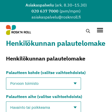
Siirry sisältöön
Asiakaspalvelu
(ark. 8.30–15.30)
020 637 7000
(pvm/mpm)
asiakaspalvelu@rosknroll.fi
Hae…
Avaa v
Henkilökunnan palautelomake
Henkilökunnan palautelomake
Palautteen kohde (valitse vaihtoehdoista)
Palautteen aihe (valitse vaihtoehdoista)