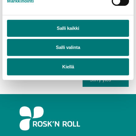
Markkinointi
Kyllä
En
Salli kaikki
Osittain
Salli valinta
Kiellä
Siirry ylös