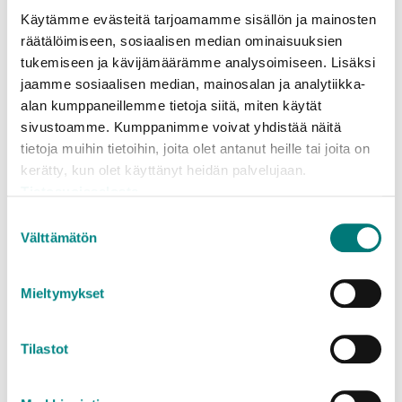
Käytämme evästeitä tarjoamamme sisällön ja mainosten
räätälöimiseen, sosiaalisen median ominaisuuksien
tukemiseen ja kävijämäärämme analysoimiseen. Lisäksi
Palautteen antajan nimi
(Pakollinen)
jaamme sosiaalisen median, mainosalan ja analytiikka-
alan kumppaneillemme tietoja siitä, miten käytät
sivustoamme. Kumppanimme voivat yhdistää näitä
tietoja muihin tietoihin, joita olet antanut heille tai joita on
En ole robotti
kerätty, kun olet käyttänyt heidän palvelujaan.
Tietosuojaseloste
Suostumuksen
Välttämätön
valinta
Mieltymykset
Tilastot
Löysitkö etsimäsi?