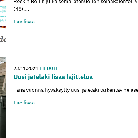
Rosk’n Rollin julkaisema jätehuollon seinäkalenteri vu
(48).…
Lue lisää
23.11.2021
TIEDOTE
Uusi jä­te­la­ki lisää la­jit­te­lua
Tänä vuonna hyväksytty uusi jätelaki tarkentavine aset
Lue lisää