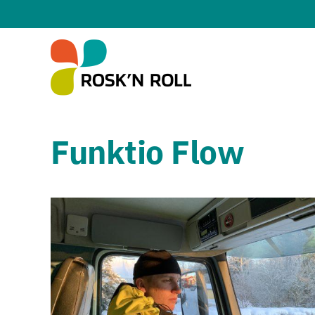
Siirry sisältöön
Funktio Flow