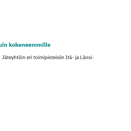
 kuin ko­ke­neem­mil­le
 Jäteyhtiön eri toimipisteisiin Itä- ja Länsi-