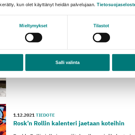
n kerätty, kun olet käyttänyt heidän palvelujaan.
Tietosuojaselost
Mieltymykset
Tilastot
8.12.2021
TIEDOTE
La­ji­tel­tu­jen jät­tei­den tyh­jen­nys­mak­sut ale­
tyh­jen­nys­mak­sui­hin mal­til­li­sia ko­ro­tuk­sia
Biojätteiden ja hyötyjätteiden, eli muovi- ja lasipakk
Salli valinta
Lue lisää
1.12.2021
TIEDOTE
Rosk’n Rol­lin ka­len­te­ri jae­taan ko­tei­hin