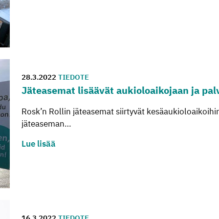
28.3.2022
TIEDOTE
Jä­tea­se­mat li­sää­vät au­kio­loai­ko­jaan ja pal­
Rosk’n Rollin jäteasemat siirtyvät kesäaukioloaikoi
jäteaseman…
Lue lisää
16.3.2022
TIEDOTE