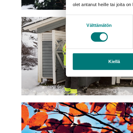
olet antanut heille tai joita o
Suostumuksen
Välttämätön
valinta
Kiellä