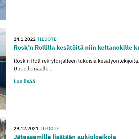
24.1.2022
TIEDOTE
Rosk’n Rol­lil­la ke­sä­töi­tä niin kel­ta­no­kil­le
Rosk’n Roll rekrytoi jälleen lukuisia kesätyöntekijöitä.
Uudellemaalle…
Lue lisää
29.12.2021
TIEDOTE
Jä­tea­se­mil­le li­sä­tään au­kio­loai­ko­ja