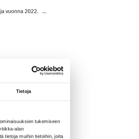
teja vuonna 2022. …
­huol­toon
Tietoja
ä vuonna joulua vietetään…
 ominaisuuksien tukemiseen
tiikka-alan
ietoja muihin tietoihin, joita