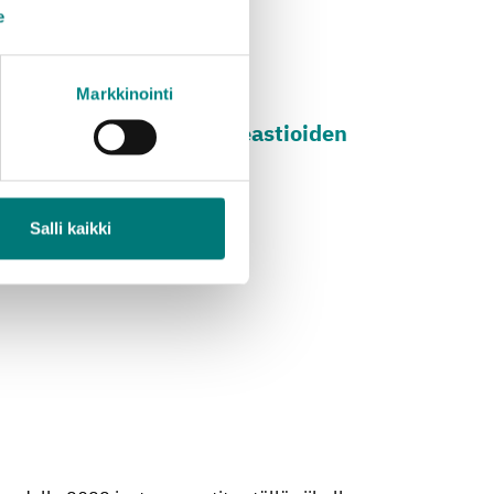
e
Markkinointi
ne­vat, joi­hin­kin se­ka­jä­teas­tioi­den
austen sekä kartongin ja…
Salli kaikki