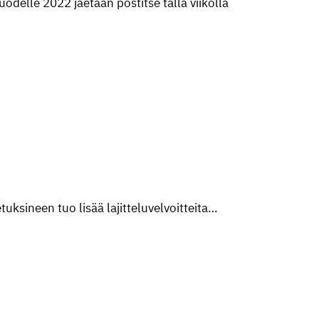
odelle 2022 jaetaan postitse tällä viikolla
uksineen tuo lisää lajitteluvelvoitteita…