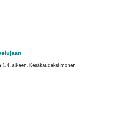
ve­lu­jaan
hin 1.4. alkaen. Kesäkaudeksi monen