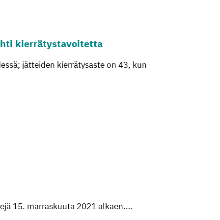
ti kier­rä­tys­ta­voi­tet­ta
sä; jätteiden kierrätysaste on 43, kun
ilejä 15. marraskuuta 2021 alkaen.…