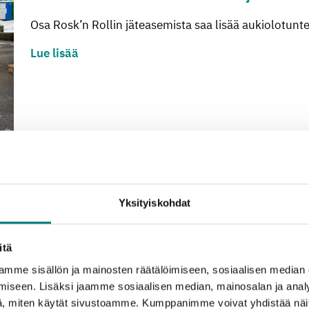
Osa Rosk’n Rollin jäteasemista saa lisää aukiolotun
Lue lisää
15.12.2021
TIEDOTE
Jou­lun viet­to tuo mu­ka­naan vaih­te­lua jä­te
Yksityiskohdat
Joulu lähestyy, ja se näkyy myös jätehuollossa. Tän
itä
Lue lisää
mme sisällön ja mainosten räätälöimiseen, sosiaalisen median
iseen. Lisäksi jaamme sosiaalisen median, mainosalan ja analy
, miten käytät sivustoamme. Kumppanimme voivat yhdistää näitä t