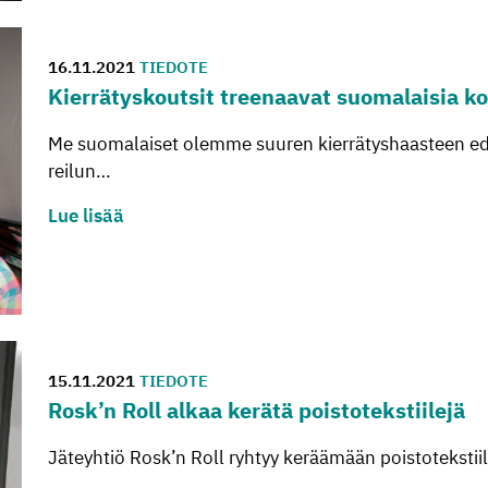
16.11.2021
TIEDOTE
Kier­rä­tys­kout­sit tree­naa­vat suo­ma­lai­sia koh
Me suomalaiset olemme suuren kierrätyshaasteen edes
reilun…
Lue lisää
15.11.2021
TIEDOTE
Rosk’n Roll alkaa ke­rä­tä pois­to­teks­tii­le­jä
Jäteyhtiö Rosk’n Roll ryhtyy keräämään poistoteksti