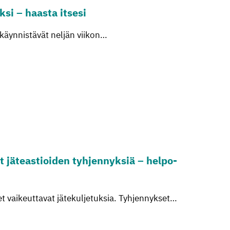
k­si – haas­ta it­se­si
käynnistävät neljän viikon…
 jä­teas­tioi­den tyh­jen­nyk­siä – hel­po­
et vaikeuttavat jätekuljetuksia. Tyhjennykset…