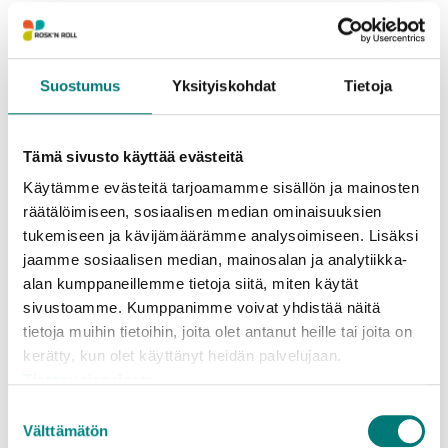
Rinki Oy on perustanut näiden pisteiden
läheisyyteen asukkaiden asiointireiteille omat Rinki-
ekopisteensä, joten jätteiden keräyspalvelut eivät
siirry kauas. Vierekkäisten keräyspisteiden ylläpito ei
Suostumus
Yksityiskohdat
Tietoja
ole tarkoituksenmukainen tai ympäristön kannalta
kestävä ratkaisu.
Tämä sivusto käyttää evästeitä
Lähin Rinki-ekopiste Karjalohjalla sijaitsee
Käytämme evästeitä tarjoamamme sisällön ja mainosten
osoitteessa Hakosenkuja 2 (Sale Karjalohja) ja
räätälöimiseen, sosiaalisen median ominaisuuksien
Pusulan osoitteessa Lehtolantie 2 (Sale Pusula).
tukemiseen ja kävijämäärämme analysoimiseen. Lisäksi
jaamme sosiaalisen median, mainosalan ja analytiikka-
Ekopisteet on tarkoitettu kotitalouksien
alan kumppaneillemme tietoja siitä, miten käytät
hyötyjätteille. Myös jäteasemilla Karjalohjalla ja
sivustoamme. Kumppanimme voivat yhdistää näitä
Pusulassa otetaan vastaan maksutta samoja
tietoja muihin tietoihin, joita olet antanut heille tai joita on
hyötyjätteitä, joita kerätään ekopisteillä. Molemmilla
kerätty, kun olet käyttänyt heidän palvelujaan.
Tietosuojaseloste
jäteasemilla on myös esimerkiksi muovipakkausten
vastaanotto.
Suostumuksen
Välttämätön
valinta