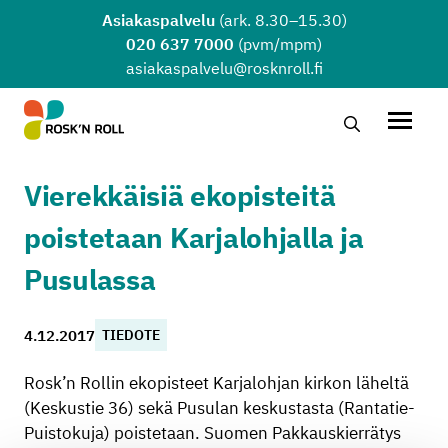
Siirry sisältöön
Asiakaspalvelu
(ark. 8.30–15.30)
020 637 7000
(pvm/mpm)
asiakaspalvelu@rosknroll.fi
Hae…
Avaa v
Vierekkäisiä ekopisteitä
poistetaan Karjalohjalla ja
Pusulassa
4.12.2017
TIEDOTE
Rosk’n Rollin ekopisteet Karjalohjan kirkon läheltä
(Keskustie 36) sekä Pusulan keskustasta (Rantatie-
Puistokuja) poistetaan. Suomen Pakkauskierrätys