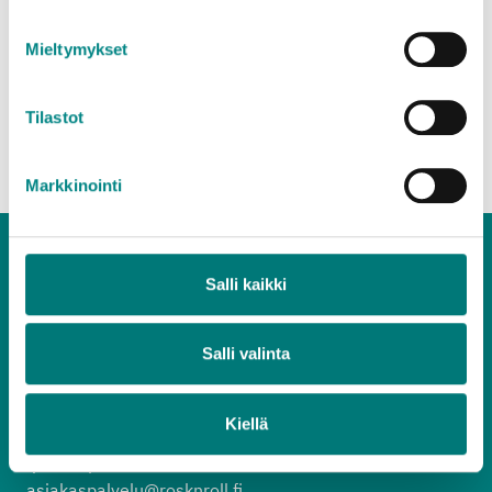
Karjalohjan jäteasema on talvikaudella avoinna
lauantaisin kello 9-12. Pusulan jäteasema on
Mieltymykset
avoinna ympäri vuoden tiistaisin ja torstaisin kello
16-19 sekä lauantaisin kello 14-17.
Tilastot
Siirry ylös
Markkinointi
Salli kaikki
Salli valinta
Asiakaspalvelu
020 637 7000
Kiellä
arkisin 8.30–15.30
(pvm/mpm)
asiakaspalvelu@rosknroll.fi