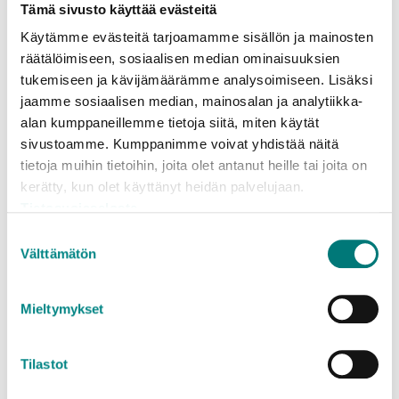
Tämä sivusto käyttää evästeitä
Voiko jäteastian tyhjennykset
Käytämme evästeitä tarjoamamme sisällön ja mainosten
räätälöimiseen, sosiaalisen median ominaisuuksien
keskeyttää tilapäisesti?
tukemiseen ja kävijämäärämme analysoimiseen. Lisäksi
jaamme sosiaalisen median, mainosalan ja analytiikka-
alan kumppaneillemme tietoja siitä, miten käytät
Kuka vastaa jäteastian
sivustoamme. Kumppanimme voivat yhdistää näitä
kunnossapidosta?
tietoja muihin tietoihin, joita olet antanut heille tai joita on
kerätty, kun olet käyttänyt heidän palvelujaan.
Tietosuojaseloste
Mihin jäteastian voi sijoittaa?
Suostumuksen
Välttämätön
valinta
Minkä kokoisia jäteastiat ovat?
Mieltymykset
Onko jäteastian värillä väliä?
Tilastot