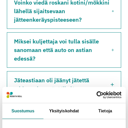
Voinko viedä roskani kotini/mökkini
lähellä sijaitsevaan
jätteenkeräyspisteeseen?
Miksei kuljettaja voi tulla sisälle
sanomaan että auto on astian
edessä?
Jäteastiaan oli jäänyt jätettä
tyhjennyksessä. Miksi?
Jäteastiani rikkoutui
Suostumus
Yksityiskohdat
Tietoja
tyhjennyksessä, miten toimin?