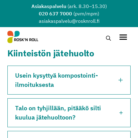
Siirry sisältöön
Asiakaspalvelu
(ark. 8.30–15.30)
020 637 7000
(pvm/mpm)
asiakaspalvelu@rosknroll.fi
Hae…
Avaa v
Kiinteistön jätehuolto
Usein kysyttyä kompostointi-
ilmoituksesta
Talo on tyhjillään, pitääkö silti
kuulua jätehuoltoon?