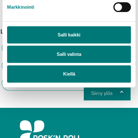
Markkinointi
Löysitkö etsimäsi?
Salli kaikki
Kyllä
Salli valinta
En
Kiellä
Osittain
Siirry ylös