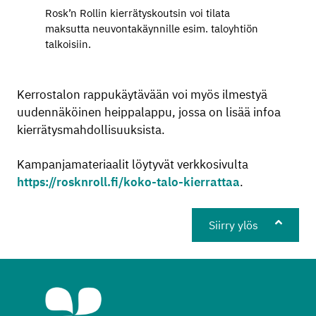
Rosk’n Rollin kierrätyskoutsin voi tilata
maksutta neuvontakäynnille esim. taloyhtiön
talkoisiin.
Kerrostalon rappukäytävään voi myös ilmestyä
uudennäköinen heippalappu, jossa on lisää infoa
kierrätysmahdollisuuksista.
Kampanjamateriaalit löytyvät verkkosivulta
https://rosknroll.fi/koko-talo-kierrattaa
.
Siirry ylös