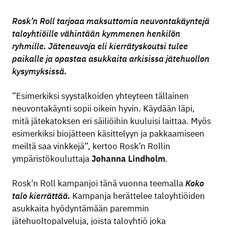
Rosk’n Roll tarjoaa maksuttomia neuvontakäyntejä
taloyhtiöille vähintään kymmenen henkilön
ryhmille. Jäteneuvoja eli kierrätyskoutsi tulee
paikalle ja opastaa asukkaita arkisissa jätehuollon
kysymyksissä.
”Esimerkiksi syystalkoiden yhteyteen tällainen
neuvontakäynti sopii oikein hyvin. Käydään läpi,
mitä jätekatoksen eri säiliöihin kuuluisi laittaa. Myös
esimerkiksi biojätteen käsittelyyn ja pakkaamiseen
meiltä saa vinkkejä”, kertoo Rosk’n Rollin
ympäristökouluttaja
Johanna Lindholm
.
Rosk’n Roll kampanjoi tänä vuonna teemalla
Koko
talo kierrättää.
Kampanja herättelee taloyhtiöiden
asukkaita hyödyntämään paremmin
jätehuoltopalveluja, joista taloyhtiö joka