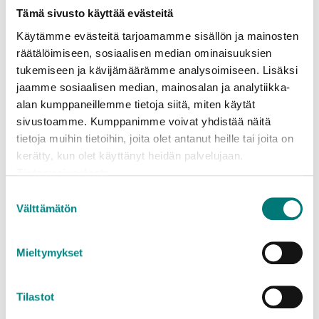
ja lasipakkausten, metallin sekä biojätteen keräys.
Tämä sivusto käyttää evästeitä
Valitettavan monessa jätekatoksessa nämä eri
Käytämme evästeitä tarjoamamme sisällön ja mainosten
roskikset seisovat vajaakäytöllä.
räätälöimiseen, sosiaalisen median ominaisuuksien
tukemiseen ja kävijämäärämme analysoimiseen. Lisäksi
”Taloyhtiön osakkaat maksavat jätehuollosta osana
jaamme sosiaalisen median, mainosalan ja analytiikka-
vastiketta. He maksavat turhasta, jos kierrätettävien
alan kumppaneillemme tietoja siitä, miten käytät
jätteiden astioita käydään tyhjentämässä
sivustoamme. Kumppanimme voivat yhdistää näitä
puolityhjinä ja kaikkein kalleinta jätettä eli
tietoja muihin tietoihin, joita olet antanut heille tai joita on
sekajätettä kertyy eniten”, muistuttaa Johanna
kerätty, kun olet käyttänyt heidän palvelujaan.
Lindholm.
Tietosuojaseloste
Suostumuksen
Oppaita saatavilla netistä
Välttämätön
valinta
Taloyhtiön asukkaiden lajittelun avuksi voi Rosk’n
Mieltymykset
Rollin asiakaspalvelusta tilata maksutta jätetilaan
ripustettavan lajittelutaulun. Taulussa opastetaan,
mitkä jätteet kuuluvat mihinkin jäteastiaan.
Tilastot