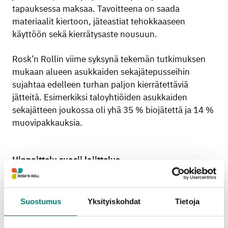
tapauksessa maksaa. Tavoitteena on saada
materiaalit kiertoon, jäteastiat tehokkaaseen
käyttöön sekä kierrätysaste nousuun.
Rosk’n Rollin viime syksynä tekemän tutkimuksen
mukaan alueen asukkaiden sekajätepusseihin
sujahtaa edelleen turhan paljon kierrätettäviä
jätteitä. Esimerkiksi taloyhtiöiden asukkaiden
sekajätteen joukossa oli yhä 35 % biojätettä ja 14 %
muovipakkauksia.
Hinnoittelu suosii lajittelua
Taloyhtiöissä on mitä parhaimmat mahdollisuudet
lajittelulle. Kerros- ja rivitaloissa pitää nykyisen
Suostumus
Yksityiskohdat
Tietoja
jätelain mukaan olla järjestettynä kaikkien
yleisimpien kotitalousjätteiden eli muovi-, kartonki-