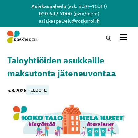
Siirry sisältöön
Asiakaspalvelu
(ark. 8.30–15.30)
020 637 7000
(pvm/mpm)
asiakaspalvelu@rosknroll.fi
Hae…
Avaa v
Taloyhtiöiden asukkaille
maksutonta jäteneuvontaa
5.8.2025
TIEDOTE