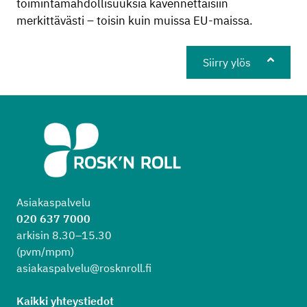
toimintamahdollisuuksia kavennettaisiin
merkittävästi – toisin kuin muissa EU-maissa.
Siirry ylös
Asiakaspalvelu
020 637 7000
arkisin 8.30–15.30
(pvm/mpm)
asiakaspalvelu@rosknroll.fi
Kaikki yhteystiedot