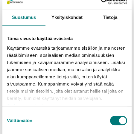
Rosk’n Roll -jätehuoltopalvelun kotisivuja parhaana
jätehuollon tietolähteenä, mutta myös laskun
liitteenä toimitettava asiakastiedote saa kiitoksia.
Suostumus
Yksityiskohdat
Tietoja
Yhtiöiden asiakaslehdet sekä jäteasemanhoitajat
antavat niin ikää tarvittavaa neuvontaa asiakkaille.
Tämä sivusto käyttää evästeitä
Käytämme evästeitä tarjoamamme sisällön ja mainosten
Asiakastyytyväisyyskyselyssä arvotaan
räätälöimiseen, sosiaalisen median ominaisuuksien
palkinto
tukemiseen ja kävijämäärämme analysoimiseen. Lisäksi
jaamme sosiaalisen median, mainosalan ja analytiikka-
Kysely löytyy osoitteesta:
alan kumppaneillemme tietoja siitä, miten käytät
www.webropolsurveys.com/rr_asiakaskysely.net
.
sivustoamme. Kumppanimme voivat yhdistää näitä
Sinne pääsee myös Rosk’n Rollin kotisivujen kautta
tietoja muihin tietoihin, joita olet antanut heille tai joita on
osoitteesta www.rosknroll.fi. Kyselyyn voi vastata
kerätty, kun olet käyttänyt heidän palvelujaan.
suomeksi tai ruotsiksi.
Tietosuojaseloste
Suostumuksen
Asiakastyytyväisyyskysely on avoinna jatkuvasti ja
Välttämätön
valinta
kehityskohteet arvioidaan ja tarvittaviin toimiin
ryhdytään heti analyysin jälkeen.