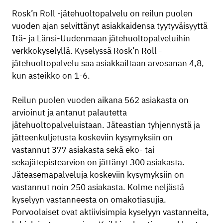
Rosk’n Roll -jätehuoltopalvelu on reilun puolen
vuoden ajan selvittänyt asiakkaidensa tyytyväisyyttä
Itä- ja Länsi-Uudenmaan jätehuoltopalveluihin
verkkokyselyllä. Kyselyssä Rosk’n Roll -
jätehuoltopalvelu saa asiakkailtaan arvosanan 4,8,
kun asteikko on 1-6.
Reilun puolen vuoden aikana 562 asiakasta on
arvioinut ja antanut palautetta
jätehuoltopalveluistaan. Jäteastian tyhjennystä ja
jätteenkuljetusta koskeviin kysymyksiin on
vastannut 377 asiakasta sekä eko- tai
sekajätepistearvion on jättänyt 300 asiakasta.
Jäteasemapalveluja koskeviin kysymyksiin on
vastannut noin 250 asiakasta. Kolme neljästä
kyselyyn vastanneesta on omakotiasujia.
Porvoolaiset ovat aktiivisimpia kyselyyn vastanneita,