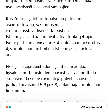
lohjalaiset seuraavina. Kaikkien kuntien asukkaat
ovat kyselyssä tasaisesti vastaajina.
Rosk’n Roll -jätehuoltopalvelua pidetään
asiantuntevana, vastuullisena ja
ympäristöystävällisenä. Jäteastian
tyhjennysasiakkaat antavat jäteautonkuljettajan
työlle parhaan arvosanan 5,4. Jäteastian pesutulos
4,5 puolestaan on heikoin tyhjennyksiä koskeva
arvio.
Eko- ja sekajätepisteiden sijainteja arvioidaan
hyväksi, mutta pisteiden epäsiisteys saa moitteita.
Jäteasemilla sujuva asiointi ja palvelu saavat
parhaat arvosanat 5,9 ja 5,8, aukioloajat puolestaan
heikoimman.
Asiakastyytyväisyyskyselyyn vastanneet pitävät