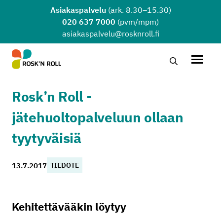
Siirry sisältöön
Asiakaspalvelu
(ark. 8.30–15.30)
020 637 7000
(pvm/mpm)
asiakaspalvelu@rosknroll.fi
Hae…
Avaa v
Rosk’n Roll -
jätehuoltopalveluun ollaan
tyytyväisiä
13.7.2017
TIEDOTE
Kehitettävääkin löytyy