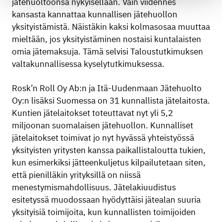
jätehuoltoonsa nykyisellään. Vain viidennes
kansasta kannattaa kunnallisen jätehuollon
yksityistämistä. Näistäkin kaksi kolmasosaa muuttaa
mieltään, jos yksityistäminen nostaisi kuntalaisten
omia jätemaksuja. Tämä selvisi Taloustutkimuksen
valtakunnallisessa kyselytutkimuksessa.
Rosk’n Roll Oy Ab:n ja Itä-Uudenmaan Jätehuolto
Oy:n lisäksi Suomessa on 31 kunnallista jätelaitosta.
Kuntien jätelaitokset toteuttavat nyt yli 5,2
miljoonan suomalaisen jätehuollon. Kunnalliset
jätelaitokset toimivat jo nyt hyvässä yhteistyössä
yksityisten yritysten kanssa paikallistaloutta tukien,
kun esimerkiksi jätteenkuljetus kilpailutetaan siten,
että pienilläkin yrityksillä on niissä
menestymismahdollisuus. Jätelakiuudistus
esitetyssä muodossaan hyödyttäisi jätealan suuria
yksityisiä toimijoita, kun kunnallisten toimijoiden