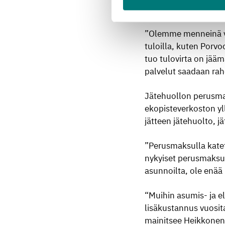
verrattuna useiden m
”Olemme menneinä vu
tuloilla, kuten Porv
tuo tulovirta on jääm
palvelut saadaan rah
Jätehuollon perusma
ekopisteverkoston yll
jätteen jätehuolto, 
”Perusmaksulla katet
nykyiset perusmaksut
asunnoilta, ole enää
“Muihin asumis- ja e
lisäkustannus vuosita
mainitsee Heikkonen