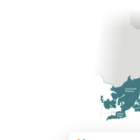
Perusmaksuun esitetä