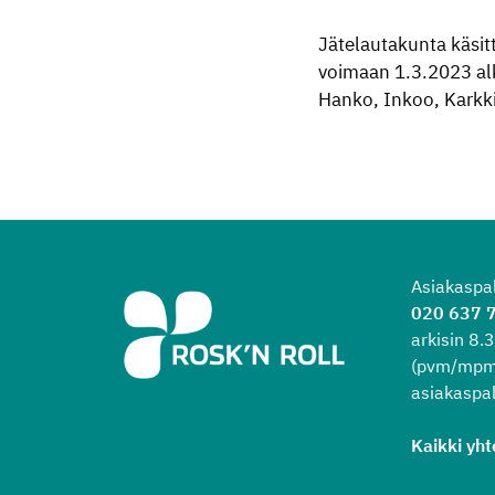
Jätelautakunta käsit
voimaan 1.3.2023 alk
Hanko, Inkoo, Karkkil
Asiakaspa
020 637 
arkisin 8
(pvm/mpm
asiakaspal
Kaikki yht