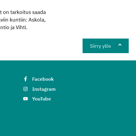
t on tarkoitus saada
iin kuntiin: Askola,
tio ja Vihti.
Siirry ylös
Facebook
Instagram
YouTube