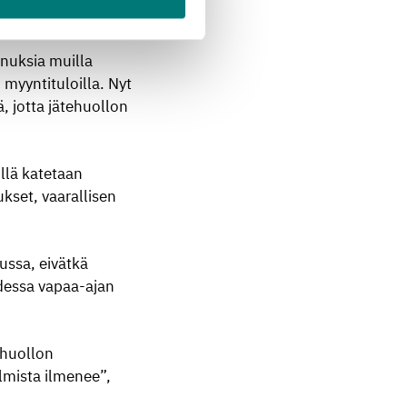
nuksia muilla
myyntituloilla. Nyt
, jotta jätehuollon
llä katetaan
kset, vaarallisen
ussa, eivätkä
odessa vapaa-ajan
ehuollon
elmista ilmenee”,