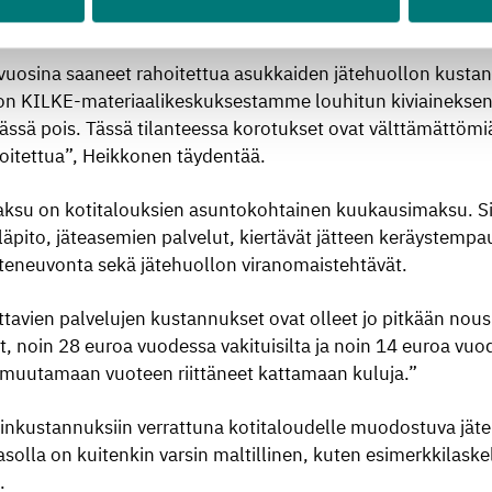
uiden seutujen kunnallisten jäteyhtiöiden hintoihin.”
osina saaneet rahoitettua asukkaiden jätehuollon kustan
oon KILKE-materiaalikeskuksestamme louhitun kiviaineksen 
ässä pois. Tässä tilanteessa korotukset ovat välttämättömiä
oitettua”, Heikkonen täydentää.
ksu on kotitalouksien asuntokohtainen kuukausimaksu. Si
äpito, jäteasemien palvelut, kiertävät jätteen keräystempau
jäteneuvonta sekä jätehuollon viranomaistehtävät.
tavien palvelujen kustannukset ovat olleet jo pitkään nous
, noin 28 euroa vuodessa vakituisilta ja noin 14 euroa vu
 muutamaan vuoteen riittäneet kattamaan kuluja.”
linkustannuksiin verrattuna kotitaloudelle muodostuva jät
solla on kuitenkin varsin maltillinen, kuten esimerkkilask
.