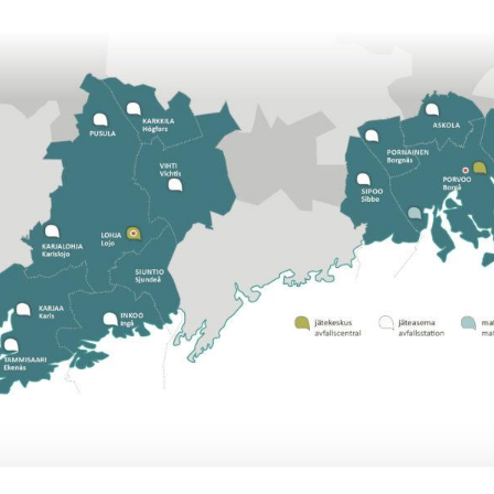
än muutosta, joka merkitsee vakituisilta asunnoilta noin 