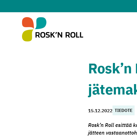
Siirry sisältöön
Rosk’n 
jätema
15.12.2022
TIEDOTE
Rosk’n Roll esittää 
jätteen vastaanottoh