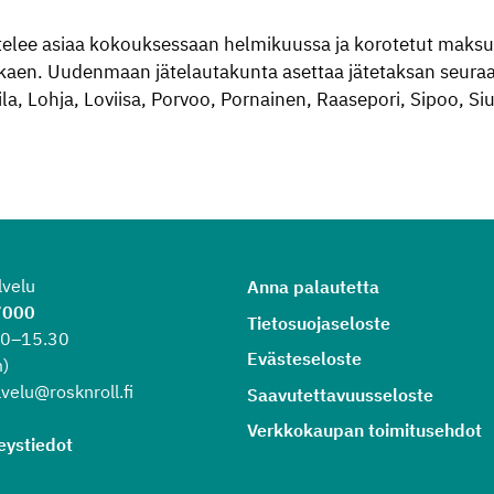
telee asiaa kokouksessaan helmikuussa ja korotetut maksu
aen. Uudenmaan jätelautakunta asettaa jätetaksan seuraav
a, Lohja, Loviisa, Porvoo, Pornainen, Raasepori, Sipoo, Siun
lvelu
Anna palautetta
7000
Tietosuojaseloste
.30–15.30
Evästeseloste
)
velu@rosknroll.fi
Saavutettavuusseloste
Verkkokaupan toimitusehdot
eystiedot