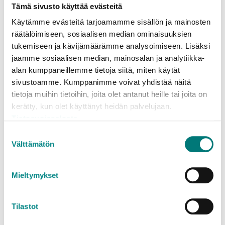
yleisimmin käytössä taloyhtiöissä ja muissa isoissa
Tämä sivusto käyttää evästeitä
kiinteistöissä. Omakotiasukkaan ratkaisu
Käytämme evästeitä tarjoamamme sisällön ja mainosten
hyötyjätteiden keräykseen on vuonna 2018
räätälöimiseen, sosiaalisen median ominaisuuksien
uudistettu monilokeropalvelu, jossa jäteastian
tukemiseen ja kävijämäärämme analysoimiseen. Lisäksi
sisäosa on jaettu lokeroihin, joihin kerätään eri
jaamme sosiaalisen median, mainosalan ja analytiikka-
jätelajeja. Monilokeroastiat tyhjentää erityinen
alan kumppaneillemme tietoja siitä, miten käytät
jäteauto, jossa on omat kammionsa kullekin
sivustoamme. Kumppanimme voivat yhdistää näitä
jätelajille. Monilokeropalvelussa oli vuoden 2018
tietoja muihin tietoihin, joita olet antanut heille tai joita on
lopussa mukana noin 900 kiinteistöä.
kerätty, kun olet käyttänyt heidän palvelujaan.
Tietosuojaseloste
Suostumuksen
94,9 % yhdyskuntajätteestä hyödynnetään
Välttämätön
valinta
Suurin osa, 72,4 % paikallisen jätehuoltoyhtiön
käsittelemästä yhdyskuntajätteestä menee
Mieltymykset
energiahyödyntämi-seen, eli jäte poltetaan
energiaksi, jolla esimerkiksi lämmitetään taloja.
Tilastot
Lajittelun tehostumisen kautta materiaa-