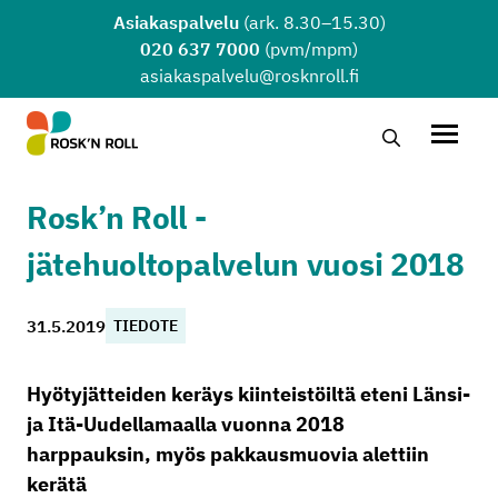
Siirry sisältöön
Asiakaspalvelu
(ark. 8.30–15.30)
020 637 7000
(pvm/mpm)
asiakaspalvelu@rosknroll.fi
Hae…
Avaa v
Rosk’n Roll -
jätehuoltopalvelun vuosi 2018
31.5.2019
TIEDOTE
Hyötyjätteiden keräys kiinteistöiltä eteni Länsi-
ja Itä-Uudellamaalla vuonna 2018
harppauksin, myös pakkausmuovia alettiin
kerätä