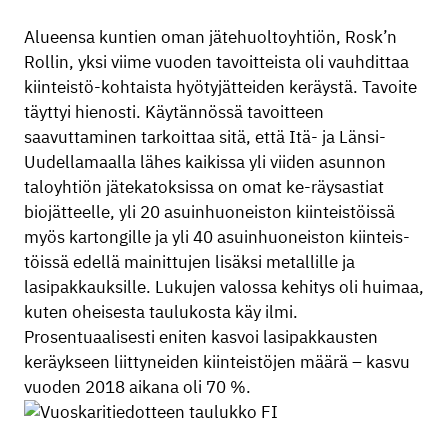
Alueensa kuntien oman jätehuoltoyhtiön, Rosk’n
Rollin, yksi viime vuoden tavoitteista oli vauhdittaa
kiinteistö-kohtaista hyötyjätteiden keräystä. Tavoite
täyttyi hienosti. Käytännössä tavoitteen
saavuttaminen tarkoittaa sitä, että Itä- ja Länsi-
Uudellamaalla lähes kaikissa yli viiden asunnon
taloyhtiön jätekatoksissa on omat ke-räysastiat
biojätteelle, yli 20 asuinhuoneiston kiinteistöissä
myös kartongille ja yli 40 asuinhuoneiston kiinteis-
töissä edellä mainittujen lisäksi metallille ja
lasipakkauksille. Lukujen valossa kehitys oli huimaa,
kuten oheisesta taulukosta käy ilmi.
Prosentuaalisesti eniten kasvoi lasipakkausten
keräykseen liittyneiden kiinteistöjen määrä – kasvu
vuoden 2018 aikana oli 70 %.