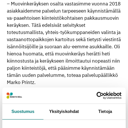
– Muovinkeräyksen osalta vastasimme vuonna 2018
asiakkaidemme palvelun tarpeeseen käynnistämällä
va-paaehtoisen kiinteistökohtaisen pakkausmuovin
keräyksen. Tätä edelsivät selvitykset
toteutusmallista, yhteis-työkumppaneiden valinta ja
vastaanottopaikkojen kartoitus sekä tietysti viestintä
isännöitsijöille ja suoraan alu-eemme asukkaille. Oli
hienoa huomata, että muovinkeräys herätti heti
kiinnostusta ja keräykseen ilmoittautui nopeasti niin
paljon kiinteistöjä, että pääsimme käynnistämään
tämän uuden palvelumme, toteaa palvelupäällikkö
Marko Printz.
Vuoden 2018 lopussa pakkausmuovin
erilliskeräyksessä oli mukana lähes 300 kiinteistöä.
Määrä on jatkuvassa kasvussa.
Suostumus
Yksityiskohdat
Tietoja
Edellä kuvatut hyötyjätteiden erilliskeräykset ovat