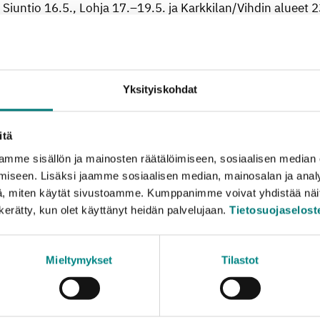
 Siuntio 16.5., Lohja 17.–19.5. ja Karkkilan/Vihdin alueet 
ee tästä eteenpäin Otto ja Romulus -nimellä sekä Länsi- et
aarallisia jätteitä, kuten jäteöljyjä, maaleja, akkuja, ener
Yksityiskohdat
iset jätteet on turvallisinta tuoda alkuperäispakkauksessaa
a astiassa, johon on selvästi merkitty sen sisältö. Kotitalouksi
ös jäteasemille sekä vaarallisen jätteen vastaanottokaappei
itä
oilta.
mme sisällön ja mainosten räätälöimiseen, sosiaalisen median
iseen. Lisäksi jaamme sosiaalisen median, mainosalan ja analy
i tuoda henkilöauton peräkärryllisen verran metallijätettä
, miten käytät sivustoamme. Kumppanimme voivat yhdistää näitä t
osia, puulämmitteisiä kiukaita (ilman kiviä), tyhjiä ja kuivi
n kerätty, kun olet käyttänyt heidän palvelujaan.
Tietosuojaselost
 ota vastaan sähkölaitteita, seka- tai rakennusjätettä eikä 
sien jätteille: yritysten vaarallisia jätteitä vastaanotetaan 
Mieltymykset
Tilastot
pysäkeillään 15 minuutista puoleen tuntiin. Jätettä ei saa j