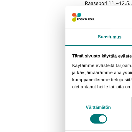
Raasepori 11.–12.5.,
Kiertävä keräys kulk
Otto kerää maksutta v
Suostumus
loisteputkia. Vaarall
ja tiiviisti suljetuss
voi viedä maksutta my
Tämä sivusto käyttää eväste
mm. joiltain huoltam
Käytämme evästeitä tarjoama
ja kävijämäärämme analysoim
Romuluksen kyytiin vo
kumppaneillemme tietoja siitä
polkupyöriä ja auton 
olet antanut heille tai joita o
Otto ja Romulus eivät
Suostumuksen
tarkoitettu kotitalouk
Välttämätön
valinta
jäteasemilla.
Keräysautot viipyvät 