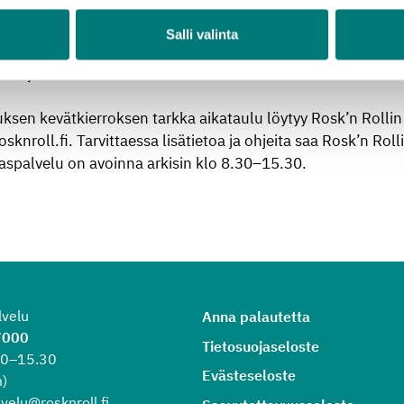
en autojen tuloa.
Salli valinta
tetaan ekomaksulla. Vaarallista jätettä ja metalliromua haa
veluja.
sen kevätkierroksen tarkka aikataulu löytyy Rosk’n Rollin 
sknroll.fi. Tarvittaessa lisätietoa ja ohjeita saa Rosk’n Rol
spalvelu on avoinna arkisin klo 8.30–15.30.
lvelu
Anna palautetta
7000
Tietosuojaseloste
.30–15.30
Evästeseloste
)
velu@rosknroll.fi