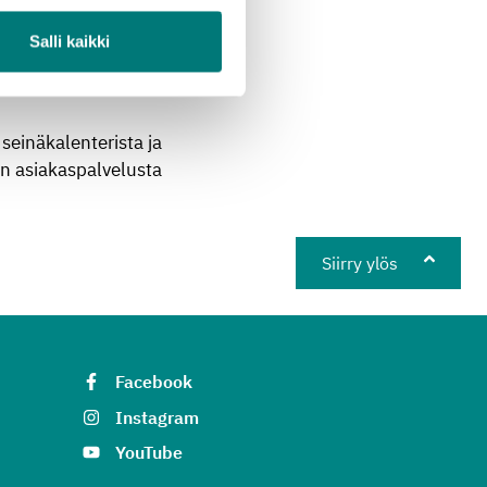
Salli kaikki
liva keräys on yksi
seinäkalenterista ja
lin asiakaspalvelusta
Siirry ylös
Facebook
Instagram
YouTube