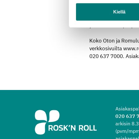
pysähdyspaikalle enn
Kiellä
Kiertävä keräys toteu
yhtiön vanhimpia pal
Koko Oton ja Romuluk
verkkosivuilta www.ro
020 637 7000. Asiaka
Asiakaspa
020 637 
arkisin 8
(pvm/mpm
asiakaspal