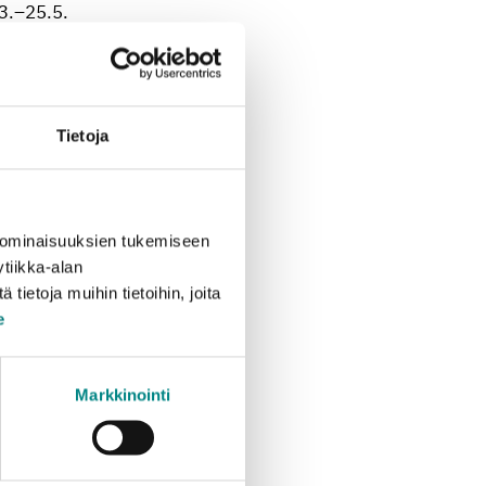
23.–25.5.
tä Itä-Uudellamaalla.
giansäästölamppuja ja
Tietoja
n tai muussa ehjässä
en vaarallista jätettä
hin, joita löytyy
 ominaisuuksien tukemiseen
tiikka-alan
, esimerkiksi
ietoja muihin tietoihin, joita
a maalipurkkeja ym.
e
asbestia. Keräys on
ainoastaan
Markkinointi
ättää