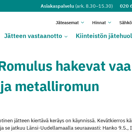
Asiakaspalvelu
(ark. 8.30–15.30)
020 
Jä­tea­se­mat
Hin­nat
Säh­köi
Avaa alivalikko
Sulje alivalikko
Avaa alival
Sulje alival
Jät­teen vas­taan­ot­to
Kiin­teis­tön jä­te­huol
Avaa alivalikko
Sulje alivalikko
 Romulus hakevat vaa
 ja metalliromun
otinen jätteen kiertävä keräys on käynnissä. Kevätkierros k
ja se jatkuu Länsi-Uudellamaalla seuraavasti: Hanko 9.5., 