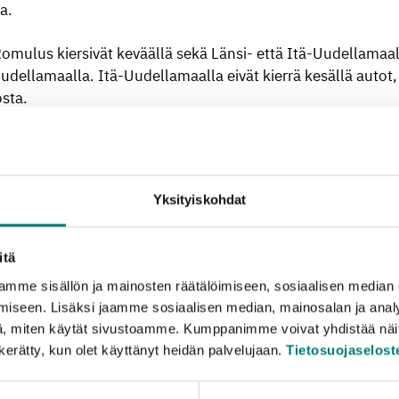
a.
omulus kiersivät keväällä sekä Länsi- että Itä-Uudellamaall
dellamaalla. Itä-Uudellamaalla eivät kierrä kesällä autot, 
osta.
tkierroksella saatiin jätteitä asianmukaiseen käsittelyyn 
00 kiloa. Itä-Uudellamaalla autot keräsivät keväällä 38 500 
etallia ja vaarallista jätettä.
Yksityiskohdat
ella kertyy aina eniten jätettä, Länsi-Uudenmaan heinäkuun 
vilkkaampi. Kesäkierrokset on suunniteltu erityisesti aluee
itä
mme sisällön ja mainosten räätälöimiseen, sosiaalisen median
iseen. Lisäksi jaamme sosiaalisen median, mainosalan ja analy
mme Länsi-Uudenmaan kesäkierroksen satamapysäkkien mä
, miten käytät sivustoamme. Kumppanimme voivat yhdistää näitä t
n yhteensä 38 pysähdyspaikkaa, joista 16 on satamissa. Jos 
n kerätty, kun olet käyttänyt heidän palvelujaan.
Tietosuojaselost
ä, voisimme ottaa niitä vieläkin lisää mukaan”, vinkkaa pa