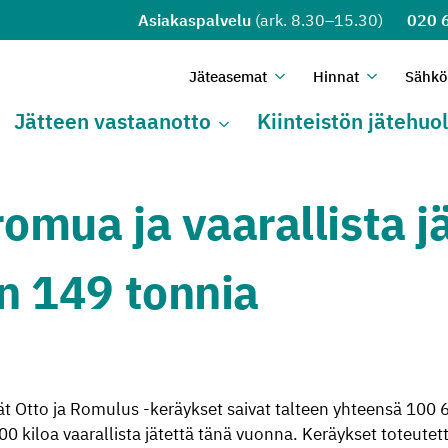
Asiakaspalvelu
(ark. 8.30–15.30)
020 
Jä­tea­se­mat
Hin­nat
Säh­köi
Avaa alivalikko
Sulje alivalikko
Avaa alival
Sulje alival
Jät­teen vas­taan­ot­to
Kiin­teis­tön jä­te­huol
Avaa alivalikko
Sulje alivalikko
romua ja vaarallista j
in 149 tonnia
vät Otto ja Romulus -keräykset saivat talteen yhteensä 100 
0 kiloa vaarallista jätettä tänä vuonna. Keräykset toteutetti