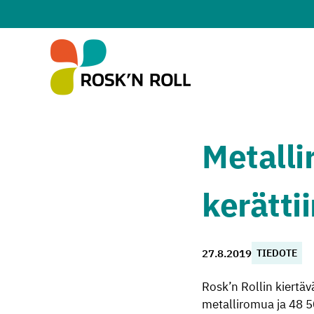
Siirry sisältöön
Metalli
kerätti
27.8.2019
TIEDOTE
Rosk’n Rollin kiertä
metalliromua ja 48 50