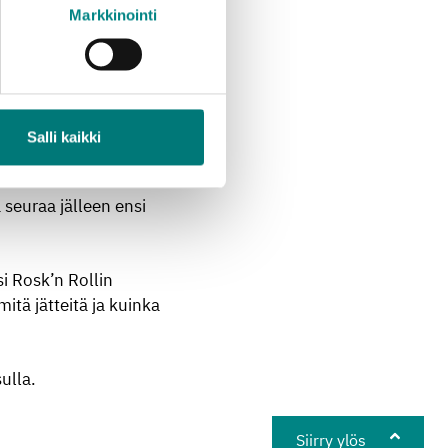
Markkinointi
lä pysähdyspaikoilla
la heinäkuun aikana.
asukkaat muistavat ja
allislehdissä hieman
Salli kaikki
 seuraa jälleen ensi
i Rosk’n Rollin
mitä jätteitä ja kuinka
ulla.
Siirry ylös