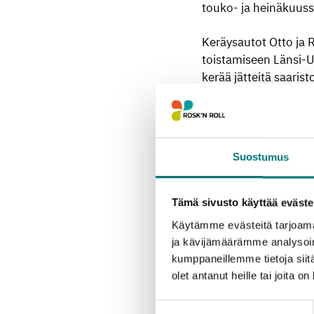
touko- ja heinäkuuss
Keräysautot Otto ja R
toistamiseen Länsi-Uu
kerää jätteitä saarist
Länsi-Uudenmaan kevä
kesäkierroksella 38 6
kesällä 36 000 kiloa m
Suostumus
Vaikka kevätkierroks
vuonna edelliskesiä 
Tämä sivusto käyttää eväste
ajatellen.
Käytämme evästeitä tarjoama
ja kävijämäärämme analysoim
”Vuonna 2015 lisäsi
kumppaneillemme tietoja siitä
tuolla kierroksella o
olet antanut heille tai joita o
uusia satamapysäkkej
Printz
.
Suostumuksen