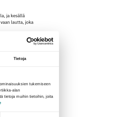
a, ja kesällä
vaan lautta, joka
lähes 33 000 kg ja
kiloa, ja lautta
Tietoja
kierros oli tänä
n kesäasukkaita
 ominaisuuksien tukemiseen
tiikka-alan
ärää reippaasti. Nyt
ietoja muihin tietoihin, joita
vielä löytyy sopivia
e
lvelupäällikkö
Marko