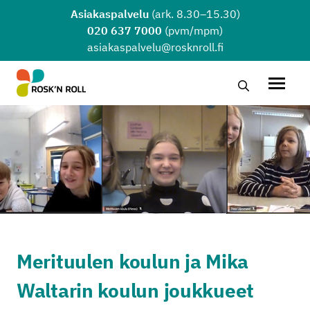
Siirry sisältöön
Asiakaspalvelu
(ark. 8.30–15.30)
020 637 7000
(pvm/mpm)
asiakaspalvelu@rosknroll.fi
Hae…
Avaa v
Merituulen koulun ja Mika
Waltarin koulun joukkueet