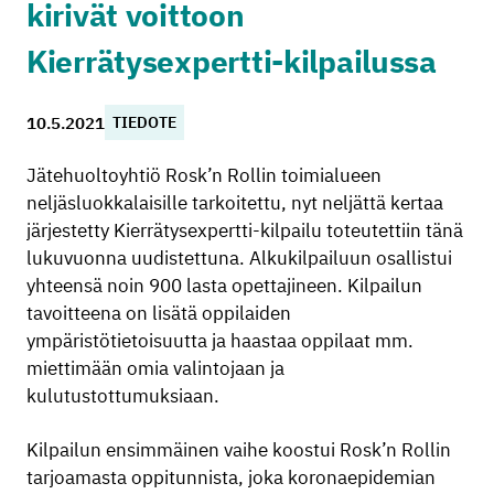
kirivät voittoon
Kierrätysexpertti-kilpailussa
10.5.2021
TIEDOTE
Jätehuoltoyhtiö Rosk’n Rollin toimialueen
neljäsluokkalaisille tarkoitettu, nyt neljättä kertaa
järjestetty Kierrätysexpertti-kilpailu toteutettiin tänä
lukuvuonna uudistettuna. Alkukilpailuun osallistui
yhteensä noin 900 lasta opettajineen. Kilpailun
tavoitteena on lisätä oppilaiden
ympäristötietoisuutta ja haastaa oppilaat mm.
miettimään omia valintojaan ja
kulutustottumuksiaan.
Kilpailun ensimmäinen vaihe koostui Rosk’n Rollin
tarjoamasta oppitunnista, joka koronaepidemian