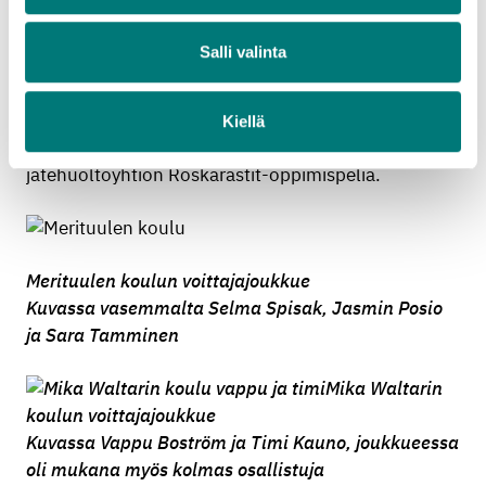
Pornaisista. Voitoillaan joukkueet tienasivat 500
euroa omien luokkiensa kassaan. Molemmat
Salli valinta
voittajajoukkueet kertoivat harjoitelleensa paljon
kilpailua varten. Mika Waltarin koulun luokka oli
ahkerasti käyttänyt Rosk’n Rollin opetuskansiota ja
Kiellä
tehnyt siinä olevia tehtäviä sekä pelannut
jätehuoltoyhtiön Roskarastit-oppimispeliä.
Merituulen koulun voittajajoukkue
Kuvassa vasemmalta Selma Spisak, Jasmin Posio
ja Sara Tamminen
Mika Waltarin
koulun voittajajoukkue
Kuvassa Vappu Boström ja Timi Kauno, joukkueessa
oli mukana myös kolmas osallistuja