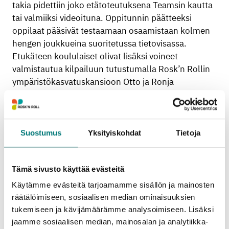
takia pidettiin joko etätoteutuksena Teamsin kautta
tai valmiiksi videoituna. Oppitunnin päätteeksi
oppilaat pääsivät testaamaan osaamistaan kolmen
hengen joukkueina suoritetussa tietovisassa.
Etukäteen koululaiset olivat lisäksi voineet
valmistautua kilpailuun tutustumalla Rosk’n Rollin
ympäristökasvatuskansioon Otto ja Ronja
kierrättävät. Alkukilpailuun osallistui 32 koulua ja
yhteensä 295 joukkuetta, eli yhteensä noin 900
lasta opettajineen.
Suostumus
Yksityiskohdat
Tietoja
”Olemme iloisia, että tavoitimme Kierrätysexpertti-
kilpailullamme jälleen reilun määrän
Tämä sivusto käyttää evästeitä
nelosluokkalaisia. Kilpailu innostaa painamaan
asioita mieleen oppitunnilla erityisen tarkasti, joten
Käytämme evästeitä tarjoamamme sisällön ja mainosten
jäte- ja lajittelutietous tuntuu tätä kautta tarttuvan
räätälöimiseen, sosiaalisen median ominaisuuksien
hyvin oppilaiden muistiin. Hienoa on myös se, että
tukemiseen ja kävijämäärämme analysoimiseen. Lisäksi
lajittelu vaikuttaa olevan monelle lapselle jo
jaamme sosiaalisen median, mainosalan ja analytiikka-