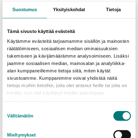
eivät siis enää voi valita vapaasti palveluntarjoajaa,
vaan heidän on ohjattava asumisessa syntyvät
Suostumus
Yksityiskohdat
Tietoja
lietteensä kunnalliseen lietekeräykseen. Palvelu
tilataan Itä- ja Länsi-Uudellamaalla toimivalta
kunnalliselta jätehuoltoyhtiöltä Rosk’n Roll Oy
Tämä sivusto käyttää evästeitä
Ab:ltä, joka vastaa urakoiden kilpailutuksesta ja
Käytämme evästeitä tarjoamamme sisällön ja mainosten
laadun varmistuksesta.
räätälöimiseen, sosiaalisen median ominaisuuksien
tukemiseen ja kävijämäärämme analysoimiseen. Lisäksi
Uudenmaan jätelautakunta päättää Siuntion
jaamme sosiaalisen median, mainosalan ja analytiikka-
urakka-alueen lietekuljetusten hinnoista
alan kumppaneillemme tietoja siitä, miten käytät
maaliskuussa.
sivustoamme. Kumppanimme voivat yhdistää näitä
tietoja muihin tietoihin, joita olet antanut heille tai joita on
Kunnallisten lietekeräysten myötä paitsi toiminnan
kerätty, kun olet käyttänyt heidän palvelujaan.
tehokkuus, myös läpinäkyvyys paranee, mikä on
Tietosuojaseloste
ollut erityisesti viranomaisten tavoitteena.
Suostumuksen
Vesilaitokset, viranomaiset ja jätelaitos tarkkailevat
Välttämätön
valinta
toimintaa yhdessä.
Mieltymykset