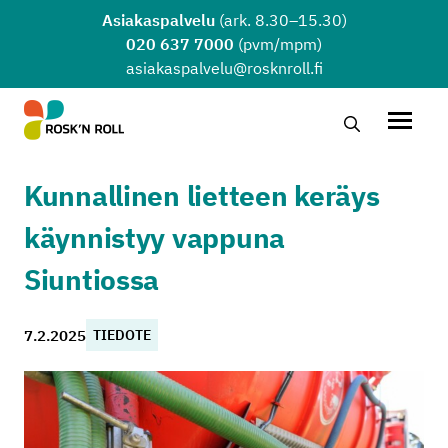
Siirry sisältöön
Asiakaspalvelu
(ark. 8.30–15.30)
020 637 7000
(pvm/mpm)
asiakaspalvelu@rosknroll.fi
Hae…
Avaa v
Kunnallinen lietteen keräys
käynnistyy vappuna
Siuntiossa
7.2.2025
TIEDOTE