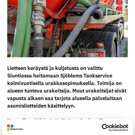
Lietteen keräystä ja kuljetusta on valittu
Siuntiossa hoitamaan Sjöbloms Tankservice
kolmivuotisella urakkasopimuksella. Toimija on
alueen tunteva urakoitsija. Muut urakoitsijat eivät
vapusta alkaen saa tarjota alueella palveluitaan
asumislietteiden käsittelyyn.
Kunnallisesti järjestetty lietteen keräys alkaa
Siuntiossa 1.5.2025. Vapusta alkaen siuntiolaiset