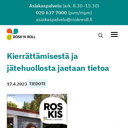
Siirry sisältöön
Asiakaspalvelu
(ark. 8.30–15.30)
020 637 7000
(pvm/mpm)
asiakaspalvelu@rosknroll.fi
Hae…
Avaa v
Kierrättämisestä ja
jätehuollosta jaetaan tietoa
17.4.2023
TIEDOTE