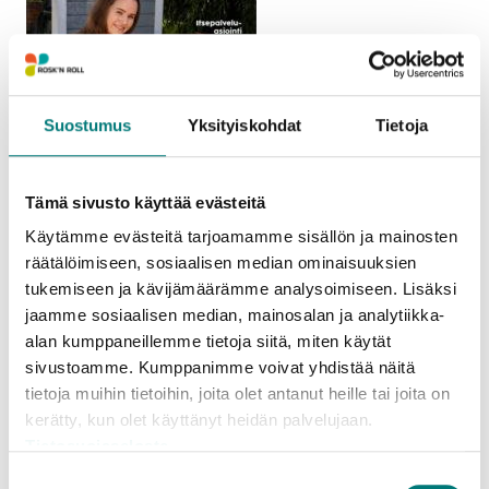
Suostumus
Yksityiskohdat
Tietoja
Tämä sivusto käyttää evästeitä
Miten voin säästää jätehuollossa? Miten biojätteen
Käytämme evästeitä tarjoamamme sisällön ja mainosten
lajittelu laajenee omakotitaloihin? Mihin voin viedä
räätälöimiseen, sosiaalisen median ominaisuuksien
piharakennustöissä yli jääneen maan? Muun muassa
tukemiseen ja kävijämäärämme analysoimiseen. Lisäksi
jaamme sosiaalisen median, mainosalan ja analytiikka-
näihin kysymyksiin vastaa Rosk’n Rollin julkaisema
alan kumppaneillemme tietoja siitä, miten käytät
asiakaslehti
Roskis
.
sivustoamme. Kumppanimme voivat yhdistää näitä
tietoja muihin tietoihin, joita olet antanut heille tai joita on
Lajittelu ja jätehuoltopalvelut ovat lisääntyneet ja
kerätty, kun olet käyttänyt heidän palvelujaan.
monipuolistuneet vuosien aikana. Moni kaipaakin
Tietosuojaseloste
lisää neuvoja ja tietoa oman arkensa jätepulmiin.
Suostumuksen