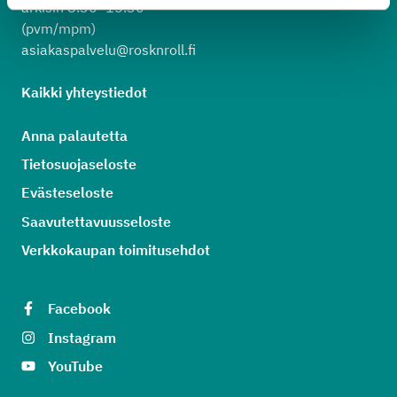
arkisin 8.30–15.30
(pvm/mpm)
asiakaspalvelu@rosknroll.fi
Kaikki yhteystiedot
Anna palautetta
Tietosuojaseloste
Evästeseloste
Saavutettavuusseloste
Verkkokaupan toimitusehdot
Facebook
Instagram
YouTube