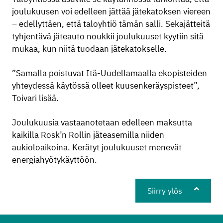
joulukuusen voi edelleen jättää jätekatoksen viereen
– edellyttäen, että taloyhtiö tämän salli. Sekajätteitä
tyhjentävä jäteauto noukkii joulukuuset kyytiin sitä
mukaa, kun niitä tuodaan jätekatokselle.
”Samalla poistuvat Itä-Uudellamaalla ekopisteiden
yhteydessä käytössä olleet kuusenkeräyspisteet”,
Toivari lisää.
Joulukuusia vastaanotetaan edelleen maksutta
kaikilla Rosk’n Rollin jäteasemilla niiden
aukioloaikoina. Kerätyt joulukuuset menevät
energiahyötykäyttöön.
Siirry ylös