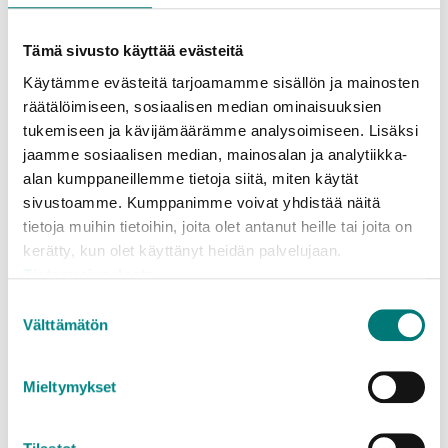
pakkausjätteet keräysastioihin. Tällä tavalla astiat
ehditään tyhjentää välillä.
Tämä sivusto käyttää evästeitä
Isommat erät kartonkia ja metallia sekä lasi- ja
Käytämme evästeitä tarjoamamme sisällön ja mainosten
muovipakkauksia voi tuoda maksutta myös
räätälöimiseen, sosiaalisen median ominaisuuksien
jäteasemalle.
tukemiseen ja kävijämäärämme analysoimiseen. Lisäksi
jaamme sosiaalisen median, mainosalan ja analytiikka-
Foliovuoat, paistorasvat, lahjapaperit, joulukukat,
alan kumppaneillemme tietoja siitä, miten käytät
sivustoamme. Kumppanimme voivat yhdistää näitä
ilotulitteet…pyhien aikana syntyy erilaista jätettä
tietoja muihin tietoihin, joita olet antanut heille tai joita on
kuin yleensä. Löydät kootut lajitteluvinkit Joulun
kerätty, kun olet käyttänyt heidän palvelujaan.
jätteet -sivulta. Enemmän lajitteluneuvoja löydät
Tietosuojaseloste
Jäteoppaastamme osoitteessa rosknroll.fi.
Verkkosivuiltamme löytyy myös kätevä tulostettava
Suostumuksen
Välttämätön
Joulun jätteiden lajitteluohje
.
valinta
Mieltymykset