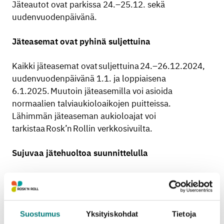
Jäteautot ovat parkissa 24.–25.12. sekä
uudenvuodenpäivänä.
Jäteasemat ovat pyhinä suljettuina
Kaikki jäteasemat ovat suljettuina 24.–26.12.2024,
uudenvuodenpäivänä 1.1. ja loppiaisena
6.1.2025. Muutoin jäteasemilla voi asioida
normaalien talviaukioloaikojen puitteissa.
Lähimmän jäteaseman aukioloajat voi
tarkistaa Rosk’n Rollin verkkosivuilta.
Sujuvaa jätehuoltoa suunnittelulla
Hyvällä suunnittelulla voi ehkäistä jätteen syntyä
sekä välttää jäteastioiden täyttymisen. Odota
mahdollisuuksien mukaan muutama päivä pyhien
jälkeen ennen kuin viet joulun aikana kertyneet
Suostumus
Yksityiskohdat
Tietoja