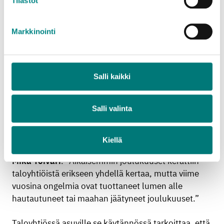
Tilastot
Markkinointi
Joulukuuset hyötykäyttöön
Salli kaikki
Rosk’n Roll kuljettaa joulukuuset pois taloyhtiöiden
pihoista myös tänä talvena.
Salli valinta
”Testaamme koeluontoisesti toimintamallia, jossa
kuuset kerätään taloyhtiöiltä sekajätekeräyksen
Kiellä
yhteydessä”, sanoo Rosk’n Rollin kuljetuspäällikkö
Mika Toivari
. ”Aikaisemmin joulukuuset kerättiin
taloyhtiöistä erikseen yhdellä kertaa, mutta viime
vuosina ongelmia ovat tuottaneet lumen alle
hautautuneet tai maahan jäätyneet joulukuuset.”
Taloyhtiössä asuville se käytännössä tarkoittaa, että