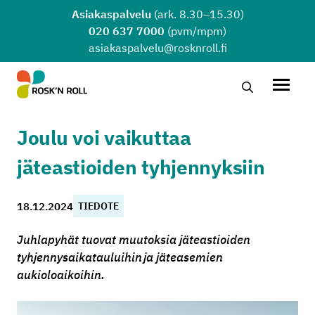
Siirry sisältöön
Asiakaspalvelu
(ark. 8.30–15.30)
020 637 7000
(pvm/mpm)
asiakaspalvelu@rosknroll.fi
Hae…
Avaa v
Joulu voi vaikuttaa
jäteastioiden tyhjennyksiin
18.12.2024
TIEDOTE
Juhlapyhät tuovat muutoksia jäteastioiden
tyhjennysaikatauluihin ja jäteasemien
aukioloaikoihin.