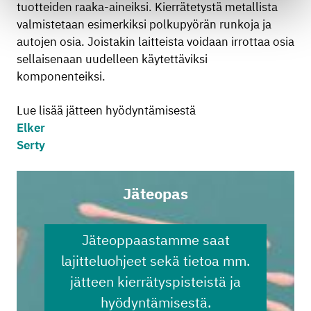
tuotteiden raaka-aineiksi. Kierrätetystä metallista
valmistetaan esimerkiksi polkupyörän runkoja ja
autojen osia. Joistakin laitteista voidaan irrottaa osia
sellaisenaan uudelleen käytettäviksi
komponenteiksi.
Lue lisää jätteen hyödyntämisestä
Elker
Serty
Jäteopas
Jäteoppaastamme saat
lajitteluohjeet sekä tietoa mm.
jätteen kierrätyspisteistä ja
hyödyntämisestä.