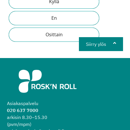
Kyllä
En
Osittain
Siirry ylös
Asiakaspalvelu
020 637 7000
arkisin 8.30–15.30
(pvm/mpm)