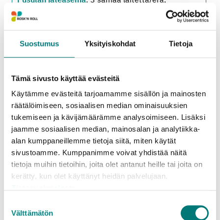
loisteputket 50 kpl/erä
Ruotsinpyhtään jäteasema
: 3 samaa laitetta/erä,
loisteputket 50 kpl/erä
Suostumus
Yksityiskohdat
Tietoja
Sipoon jäteasema
: 3 samaa laitetta/erä,
loisteputket 50 kpl/erä
Tammisaaren jäteasema
: 3 samaa laitetta/erä,
Tämä sivusto käyttää evästeitä
loisteputket 50 kpl/erä
Vihdin jäteasema
: 3 samaa laitetta/erä,
Käytämme evästeitä tarjoamamme sisällön ja mainosten
loisteputket 50 kpl/erä
räätälöimiseen, sosiaalisen median ominaisuuksien
tukemiseen ja kävijämäärämme analysoimiseen. Lisäksi
jaamme sosiaalisen median, mainosalan ja analytiikka-
alan kumppaneillemme tietoja siitä, miten käytät
Oheiset hinta- ja määrärajoitustiedot koskevat
sivustoamme. Kumppanimme voivat yhdistää näitä
jäteasemille tuotavia
kotitalouksien
tietoja muihin tietoihin, joita olet antanut heille tai joita on
pienkuormia
. (Alv 25,5 %.)
kerätty, kun olet käyttänyt heidän palvelujaan.
Tietosuojaseloste
Kotitalouksien suurkuormien sekä yritysten
Suostumuksen
pien- ja suurkuormien hinta- ja
Välttämätön
valinta
määrärajoitustiedot löytyvät erillisiltä