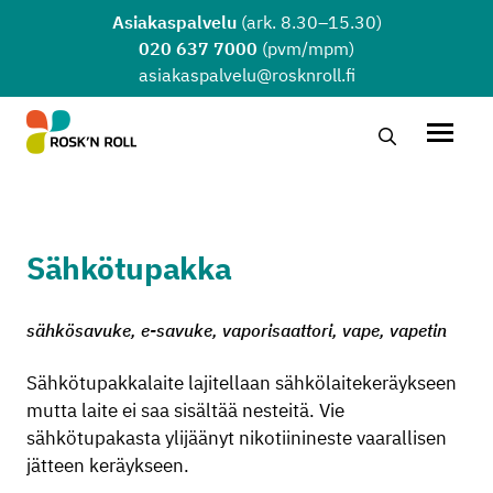
Siirry sisältöön
Asiakaspalvelu
(ark. 8.30–15.30)
020 637 7000
(pvm/mpm)
asiakaspalvelu@rosknroll.fi
Hae…
Avaa v
Sähkötupakka
sähkösavuke, e-savuke, vaporisaattori, vape, vapetin
Sähkötupakkalaite lajitellaan sähkölaitekeräykseen
mutta laite ei saa sisältää nesteitä. Vie
sähkötupakasta ylijäänyt nikotiinineste vaarallisen
jätteen keräykseen.