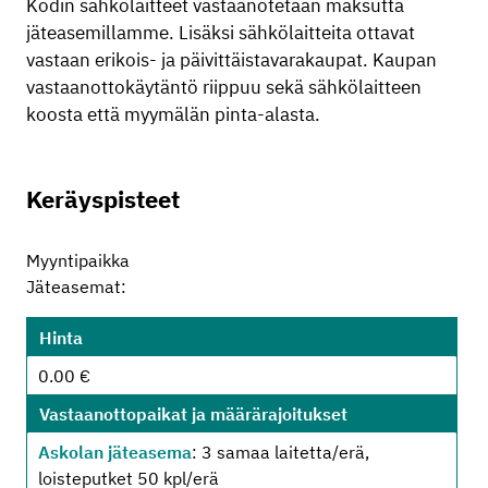
Kodin sähkölaitteet vastaanotetaan maksutta
jäteasemillamme. Lisäksi sähkölaitteita ottavat
vastaan erikois- ja päivittäistavarakaupat. Kaupan
vastaanottokäytäntö riippuu sekä sähkölaitteen
koosta että myymälän pinta-alasta.
Keräyspisteet
Myyntipaikka
Jäteasemat:
Hinta
0.00 €
Vastaanottopaikat ja määrärajoitukset
Askolan jäteasema
: 3 samaa laitetta/erä,
loisteputket 50 kpl/erä