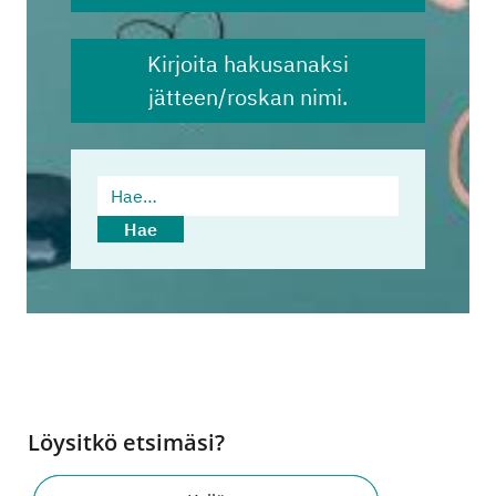
Kirjoita hakusanaksi
jätteen/roskan nimi.
Hae…
Hae
Löysitkö etsimäsi?