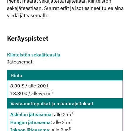
Pienet määrät sekajätettä lajitellaan kiinteistön
sekajäteastiaan. Suuret erät ja isot esineet tulee aina
viedä jäteasemalle.
Keräyspisteet
Kiinteistön sekajäteastia
Jäteasemat:
Hinta
8.00 € / alle 200 l
3
18.80 € / alkava m
Vastaanottopaikat ja määrärajoitukset
3
Askolan jäteasema
: alle 2 m
3
Hangon jäteasema
: alle 2 m
3
Inkoon jäteasema
: alle 2 m