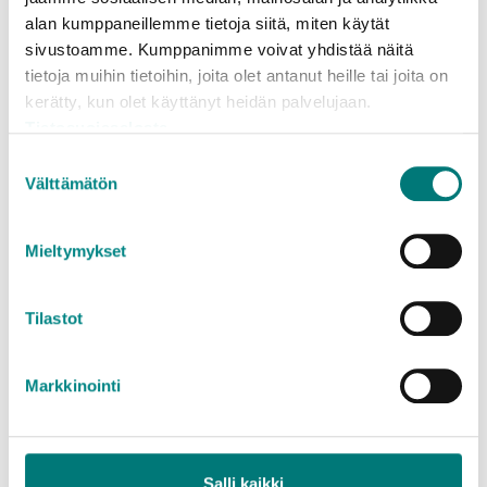
alan kumppaneillemme tietoja siitä, miten käytät
Kotitalouksien suurkuormien sekä yritysten
sivustoamme. Kumppanimme voivat yhdistää näitä
pien- ja suurkuormien hinta- ja
tietoja muihin tietoihin, joita olet antanut heille tai joita on
määrärajoitustiedot löytyvät erillisiltä
kerätty, kun olet käyttänyt heidän palvelujaan.
hinnastosivuilta:
Tietosuojaseloste
Jäteasemahinnasto kotitalouksille (pien- ja
Suostumuksen
suurkuormat)
Välttämätön
valinta
Jäteasemahinnasto yrityksille (pien- ja
suurkuormat)
Mieltymykset
Tilastot
Mitä jätteelle tapahtuu?
Markkinointi
Kiinteistöiltä kerätty sekajäte sekä jäteasemilla
vastaanotettu poltettava sekajäte hyödynnetään
Salli kaikki