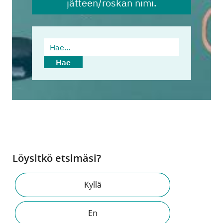
jätteen/roskan nimi.
Hae…
Hae
Löysitkö etsimäsi?
Kyllä
En