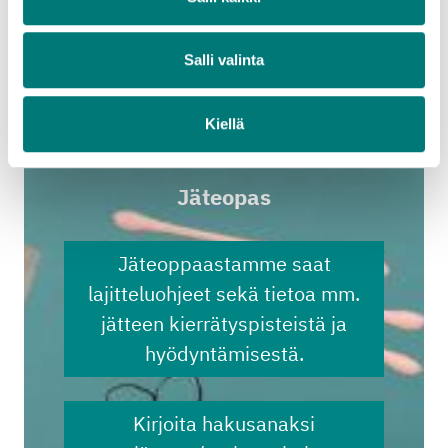
energiatuotannossa. Vuodesta 2014 alkaen jäte on
poltettu sähköksi ja lämmöksi jätevoimalassa.
Salli valinta
Lue lisää jätteen hyödyntämisestä
Vantaan Energia Oy
Kiellä
Kotkan Energia Oy
Jäteopas
Jäteoppaastamme saat
lajitteluohjeet sekä tietoa mm.
jätteen kierrätyspisteistä ja
hyödyntämisestä.
Kirjoita hakusanaksi