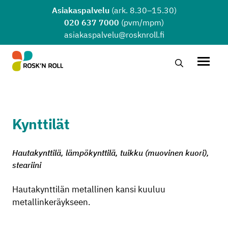
Siirry sisältöön
Asiakaspalvelu
(ark. 8.30–15.30)
020 637 7000
(pvm/mpm)
asiakaspalvelu@rosknroll.fi
Hae…
Avaa v
Kynttilät
Hautakynttilä, lämpökynttilä, tuikku (muovinen kuori),
steariini
Hautakynttilän metallinen kansi kuuluu
metallinkeräykseen.