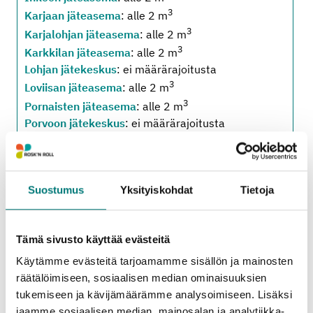
3
Karjaan jäteasema
: alle 2 m
3
Karjalohjan jäteasema
: alle 2 m
3
Karkkilan jäteasema
: alle 2 m
Lohjan jätekeskus
: ei määrärajoitusta
3
Loviisan jäteasema
: alle 2 m
3
Pornaisten jäteasema
: alle 2 m
Porvoon jätekeskus
: ei määrärajoitusta
3
Pusulan jäteasema
: alle 2 m
3
Ruotsinpyhtään jäteasema
: alle 2 m
3
Sipoon jäteasema
: alle 2 m
Suostumus
Yksityiskohdat
Tietoja
3
Tammisaaren jäteasema
: alle 2 m
3
Vihdin jäteasema
: alle 2 m
Tämä sivusto käyttää evästeitä
Käytämme evästeitä tarjoamamme sisällön ja mainosten
Oheiset hinta- ja määrärajoitustiedot koskevat
räätälöimiseen, sosiaalisen median ominaisuuksien
jäteasemille tuotavia
kotitalouksien
tukemiseen ja kävijämäärämme analysoimiseen. Lisäksi
pienkuormia
. (Alv 25,5 %.)
jaamme sosiaalisen median, mainosalan ja analytiikka-