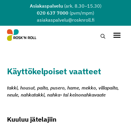
Siirry sisältöön
Asiakaspalvelu
(ark. 8.30–15.30)
020 637 7000
(pvm/mpm)
asiakaspalvelu@rosknroll.fi
Hae…
Avaa v
Käyttökelpoiset vaatteet
takki, housut, paita, pusero, hame, mekko, villapaita,
neule, nahkatakki, nahka- tai keinonahkavaate
Kuuluu jätelajiin