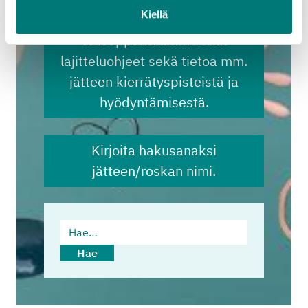
Kiellä
Jäteoppaastamme saat
lajitteluohjeet sekä tietoa mm.
jätteen kierrätyspisteistä ja
hyödyntämisestä.
Kirjoita hakusanaksi
jätteen/roskan nimi.
Hae…
Hae