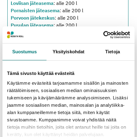
Loviisan jäteasema
: alle 200 l
Pornaisten jäteasema
: alle 200 l
Porvoon jätekeskus
: alle 200 l
Pusulan jäteasema
: alle 200 l
Ruotsinpyhtään jäteasema
: alle 200 l
Sipoon jäteasema
: alle 200 l
Tammisaaren jäteasema
: alle 200 l
Suostumus
Yksityiskohdat
Tietoja
Vihdin jäteasema
: alle 200 l
Tämä sivusto käyttää evästeitä
Oheiset hinta- ja määrärajoitustiedot koskevat
Käytämme evästeitä tarjoamamme sisällön ja mainosten
jäteasemille tuotavia
kotitalouksien
räätälöimiseen, sosiaalisen median ominaisuuksien
pienkuormia
. (Alv 25,5 %.)
tukemiseen ja kävijämäärämme analysoimiseen. Lisäksi
jaamme sosiaalisen median, mainosalan ja analytiikka-
Kotitalouksien suurkuormien sekä yritysten
alan kumppaneillemme tietoja siitä, miten käytät
pien- ja suurkuormien hinta- ja
sivustoamme. Kumppanimme voivat yhdistää näitä
määrärajoitustiedot löytyvät erillisiltä
tietoja muihin tietoihin, joita olet antanut heille tai joita on
hinnastosivuilta:
kerätty, kun olet käyttänyt heidän palvelujaan.