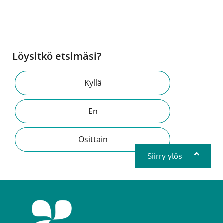
Löysitkö etsimäsi?
Kyllä
En
Osittain
Siirry ylös