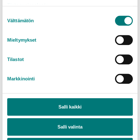
Jäteasemahinnasto kotitalouksille (pien- ja
Tietosuojaseloste
suurkuormat)
Suostumuksen
Jäteasemahinnasto yrityksille (pien- ja
Välttämätön
valinta
suurkuormat)
Mieltymykset
Tilastot
Mitä jätteelle tapahtuu?
Markkinointi
Tekstiilit ja asusteet uudelleenkäytetään
sellaisenaan.
Salli kaikki
Lue lisää jätteen hyödyntämisestä
UFF
Salli valinta
Jäteopas