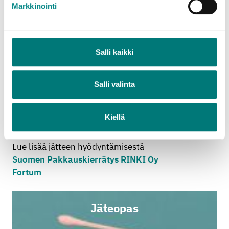
Markkinointi
Suomessa kerätyistä muovipakkauksista tällä
hetkellä yli puolet käsitellään kotimaassa ja loput
Saksassa ja Ruotsissa. Käsittelylaitoksessa
Salli kaikki
materiaali lajitellaan eri muovilaatuihin ja siitä
valmistetaan granulaattia, eli kierrätysmuovirakeita
raaka-aineeksi muovituotteita valmistavalle
Salli valinta
teollisuudelle. Kierrätysmuovista valmistetaan mm.
muovikasseja, ämpäreitä, siivousvälineitä ja
Kiellä
lautakomposiitteja.
Lue lisää jätteen hyödyntämisestä
Suomen Pakkauskierrätys RINKI Oy
Fortum
Jäteopas