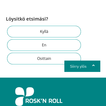
Löysitkö etsimäsi?
Kyllä
En
Osittain
Siirry ylös