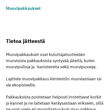
Muovipakkaukset
Tietoa jätteestä
Muovipakkaukset ovat kuluttajatuotteiden
muovisista pakkauksista syntyvää jätettä, kuten
muovipulloja ja -kanistereita sekä muovipusseja.
Lajittele muovipakkaus kiinteistön muoviastiaan tai
vie ekopisteelle.
Pakkauksista poistetaan helposti irrotettavat korkit
ja kannet ja ne laitetaan keräysastiaan erikseen, sillä
ne ovat usein eri muovilaatua kuin muu pakkaus.