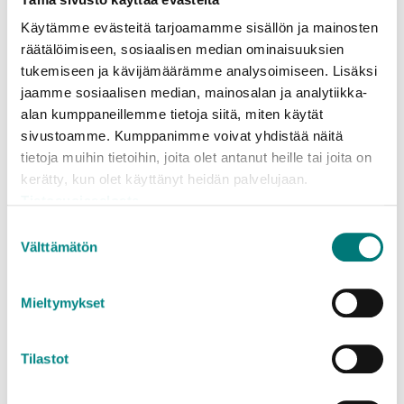
Oheiset hinta- ja määrärajoitustiedot koskevat
Käytämme evästeitä tarjoamamme sisällön ja mainosten
jäteasemille tuotavia
kotitalouksien
räätälöimiseen, sosiaalisen median ominaisuuksien
pienkuormia
. (Alv 25,5 %.)
tukemiseen ja kävijämäärämme analysoimiseen. Lisäksi
jaamme sosiaalisen median, mainosalan ja analytiikka-
Kotitalouksien suurkuormien sekä yritysten
alan kumppaneillemme tietoja siitä, miten käytät
pien- ja suurkuormien hinta- ja
sivustoamme. Kumppanimme voivat yhdistää näitä
määrärajoitustiedot löytyvät erillisiltä
tietoja muihin tietoihin, joita olet antanut heille tai joita on
hinnastosivuilta:
kerätty, kun olet käyttänyt heidän palvelujaan.
Jäteasemahinnasto kotitalouksille (pien- ja
Tietosuojaseloste
suurkuormat)
Suostumuksen
Jäteasemahinnasto yrityksille (pien- ja
Välttämätön
valinta
suurkuormat)
Mieltymykset
Tilastot
Mitä jätteelle tapahtuu?