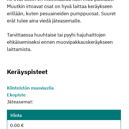
Muutkin irtoavat osat on hyvä laittaa keräykseen
erillään, kuten pesuaineiden pumppuosat. Suuret
erät tulee aina viedä jäteasemalle.
Tarvittaessa huuhtaise tai pyyhi hajuhaittojen
ehkäisemiseksi ennen muovipakkauskeräykseen
laittamista.
Keräyspisteet
Kiinteistön muoviastia
Ekopiste
Jäteasemat:
Hinta
0.00 €