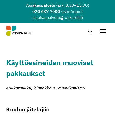
Siirry sisältöön
Asiakaspalvelu
(ark. 8.30–15.30)
020 637 7000
(pvm/mpm)
asiakaspalvelu@rosknroll.fi
Hae…
Avaa v
Käyttöesineiden muoviset
pakkaukset
Kukkaruukku, lelupakkaus, muovikanisteri
Kuuluu jätelajiin