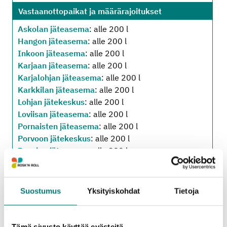
Vastaanottopaikat ja määrärajoitukset
Askolan jäteasema
: alle 200 l
Hangon jäteasema
: alle 200 l
Inkoon jäteasema
: alle 200 l
Karjaan jäteasema
: alle 200 l
Karjalohjan jäteasema
: alle 200 l
Karkkilan jäteasema
: alle 200 l
Lohjan jätekeskus
: alle 200 l
Loviisan jäteasema
: alle 200 l
Pornaisten jäteasema
: alle 200 l
Porvoon jätekeskus
: alle 200 l
Pusulan jäteasema
: alle 200 l
Ruotsinpyhtään jäteasema
: alle 200 l
Sipoon jäteasema
: alle 200 l
Tammisaaren jäteasema
: alle 200 l
Suostumus
Yksityiskohdat
Tietoja
Vihdin jäteasema
: alle 200 l
Tämä sivusto käyttää evästeitä