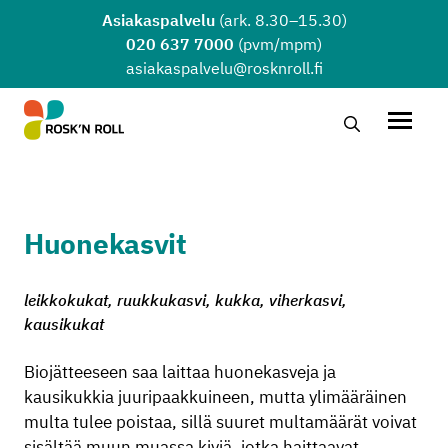
Siirry sisältöön
Asiakaspalvelu
(ark. 8.30–15.30)
020 637 7000
(pvm/mpm)
asiakaspalvelu@rosknroll.fi
Hae…
Avaa v
Huonekasvit
leikkokukat, ruukkukasvi, kukka, viherkasvi,
kausikukat
Biojätteeseen saa laittaa huonekasveja ja
kausikukkia juuripaakkuineen, mutta ylimääräinen
multa tulee poistaa, sillä suuret multamäärät voivat
sisältää muun muassa kiviä, jotka haittaavat