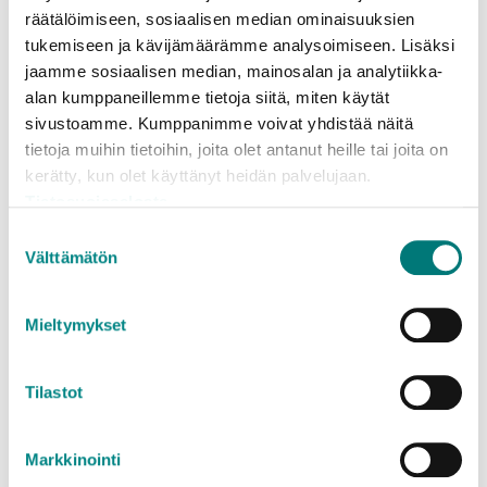
räätälöimiseen, sosiaalisen median ominaisuuksien
tukemiseen ja kävijämäärämme analysoimiseen. Lisäksi
Kotitalouksien suurkuormien sekä yritysten
jaamme sosiaalisen median, mainosalan ja analytiikka-
pien- ja suurkuormien hinta- ja
alan kumppaneillemme tietoja siitä, miten käytät
määrärajoitustiedot löytyvät erillisiltä
sivustoamme. Kumppanimme voivat yhdistää näitä
hinnastosivuilta:
tietoja muihin tietoihin, joita olet antanut heille tai joita on
Jäteasemahinnasto kotitalouksille (pien- ja
kerätty, kun olet käyttänyt heidän palvelujaan.
suurkuormat)
Tietosuojaseloste
Jäteasemahinnasto yrityksille (pien- ja
Suostumuksen
suurkuormat)
Välttämätön
valinta
Mieltymykset
Mitä jätteelle tapahtuu?
Tilastot
Kotikompostista saa multaa omaan puutarhaan.
Markkinointi