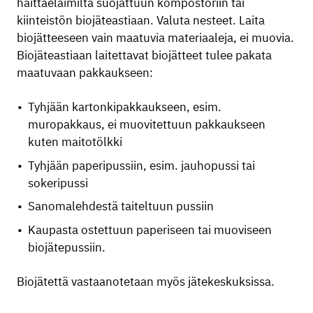
haittaeläimiltä suojattuun kompostoriin tai
kiinteistön biojäteastiaan. Valuta nesteet. Laita
biojätteeseen vain maatuvia materiaaleja, ei muovia.
Biojäteastiaan laitettavat biojätteet tulee pakata
maatuvaan pakkaukseen:
Tyhjään kartonkipakkaukseen, esim.
muropakkaus, ei muovitettuun pakkaukseen
kuten maitotölkki
Tyhjään paperipussiin, esim. jauhopussi tai
sokeripussi
Sanomalehdestä taiteltuun pussiin
Kaupasta ostettuun paperiseen tai muoviseen
biojätepussiin.
Biojätettä vastaanotetaan myös jätekeskuksissa.