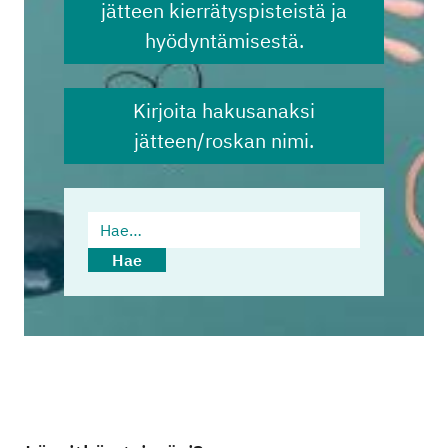
jätteen kierrätyspisteistä ja
hyödyntämisestä.
Kirjoita hakusanaksi
jätteen/roskan nimi.
Hae…
Hae