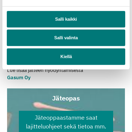
Alueeltamme erilliskerätty biojäte kuljetetaan
kotimaisiin biokaasulaitoksiin, joissa siitä
valmistetaan biokaasua mädättämällä. Biokaasua
Salli kaikki
voidaan käyttää esimerkiksi yksityisautojen, kuntien
jätehuollon hyötyajoneuvojen tai kaupunkibussien
Salli valinta
polttoaineena. Kaasun valmistuksessa jäljelle
jäänyttä mädätysjäännöstä voidaan käyttää
lannoitteena maanviljelyksessä.
Kiellä
Lue lisää jätteen hyödyntämisestä
Gasum Oy
Jäteopas
Jäteoppaastamme saat
lajitteluohjeet sekä tietoa mm.