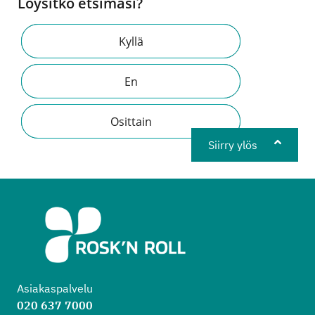
Löysitkö etsimäsi?
Kyllä
En
Osittain
Siirry ylös
Asiakaspalvelu
020 637 7000