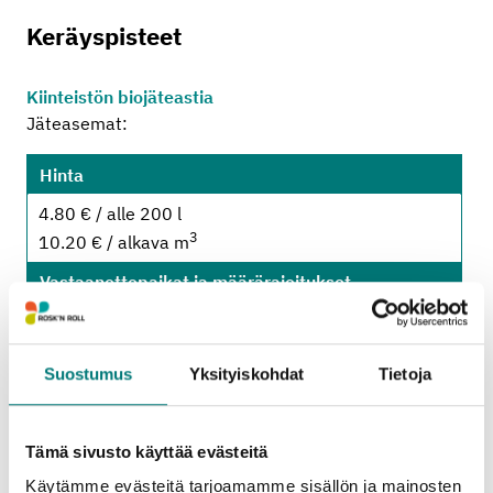
Keräyspisteet
Kiinteistön biojäteastia
Jäteasemat:
Hinta
4.80 € / alle 200 l
3
10.20 € / alkava m
Vastaanottopaikat ja määrärajoitukset
3
Lohjan jätekeskus
: alle 2 m
3
Porvoon jätekeskus
: alle 2 m
Suostumus
Yksityiskohdat
Tietoja
Oheiset hinta- ja määrärajoitustiedot koskevat
Tämä sivusto käyttää evästeitä
jäteasemille tuotavia
kotitalouksien
Käytämme evästeitä tarjoamamme sisällön ja mainosten
pienkuormia
. (Alv 25,5 %.)