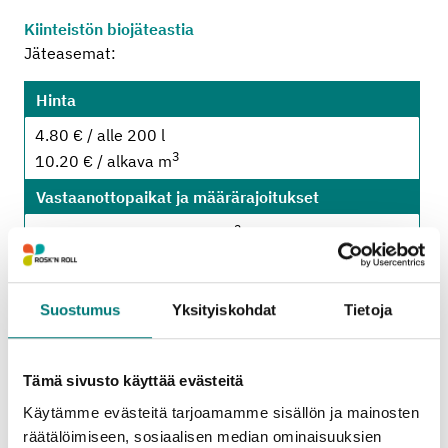
Kiinteistön biojäteastia
Jäteasemat:
Hinta
4.80 € / alle 200 l
3
10.20 € / alkava m
Vastaanottopaikat ja määrärajoitukset
3
Lohjan jätekeskus
: alle 2 m
3
Porvoon jätekeskus
: alle 2 m
Suostumus
Yksityiskohdat
Tietoja
Oheiset hinta- ja määrärajoitustiedot koskevat
jäteasemille tuotavia
kotitalouksien
Tämä sivusto käyttää evästeitä
pienkuormia
. (Alv 25,5 %.)
Käytämme evästeitä tarjoamamme sisällön ja mainosten
Kotitalouksien suurkuormien sekä yritysten
räätälöimiseen, sosiaalisen median ominaisuuksien