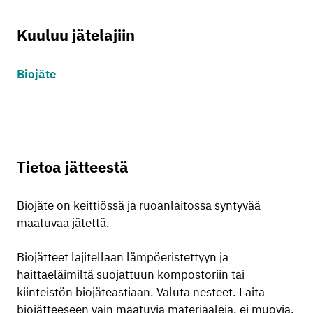
Kuuluu jätelajiin
Biojäte
Tietoa jätteestä
Biojäte on keittiössä ja ruoanlaitossa syntyvää
maatuvaa jätettä.
Biojätteet lajitellaan lämpöeristettyyn ja
haittaeläimiltä suojattuun kompostoriin tai
kiinteistön biojäteastiaan. Valuta nesteet. Laita
biojätteeseen vain maatuvia materiaaleja, ei muovia.