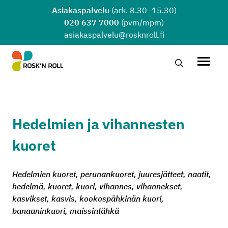
Siirry sisältöön
Asiakaspalvelu
(ark. 8.30–15.30)
020 637 7000
(pvm/mpm)
asiakaspalvelu@rosknroll.fi
Hae…
Avaa v
Hedelmien ja vihannesten
kuoret
Hedelmien kuoret, perunankuoret, juuresjätteet, naatit,
hedelmä, kuoret, kuori, vihannes, vihannekset,
kasvikset, kasvis, kookospähkinän kuori,
banaaninkuori, maissintähkä