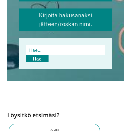
Kirjoita hakusanaksi
jätteen/roskan nimi.
Hae…
Hae
Löysitkö etsimäsi?
Kyllä