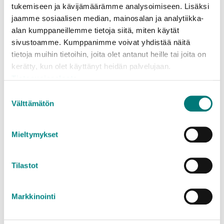
tukemiseen ja kävijämäärämme analysoimiseen. Lisäksi
pien- ja suurkuormien hinta- ja
jaamme sosiaalisen median, mainosalan ja analytiikka-
määrärajoitustiedot löytyvät erillisiltä
alan kumppaneillemme tietoja siitä, miten käytät
hinnastosivuilta:
sivustoamme. Kumppanimme voivat yhdistää näitä
Jäteasemahinnasto kotitalouksille (pien- ja
tietoja muihin tietoihin, joita olet antanut heille tai joita on
suurkuormat)
kerätty, kun olet käyttänyt heidän palvelujaan.
Jäteasemahinnasto yrityksille (pien- ja
Tietosuojaseloste
suurkuormat)
Suostumuksen
Välttämätön
valinta
Mieltymykset
Mitä jätteelle tapahtuu?
Tilastot
Kotikompostista saa multaa omaan puutarhaan.
Markkinointi
Alueeltamme erilliskerätty biojäte kuljetetaan
kotimaisiin biokaasulaitoksiin, joissa siitä