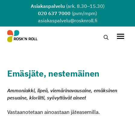
Siirry sisältöön
Asiakaspalvelu
(ark. 8.30–15.30)
020 637 7000
(pvm/mpm)
asiakaspalvelu@rosknroll.fi
Hae…
Avaa v
Emäsjäte, nestemäinen
Ammoniakki, lipeä, viemärinavausaine, emäksinen
pesuaine, kloriitti, syövyttävät aineet
Vastaanotetaan ainoastaan jäteasemilla.