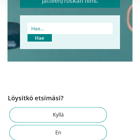
jätteen/roskan nimi.
Hae…
Hae
Löysitkö etsimäsi?
Kyllä
En