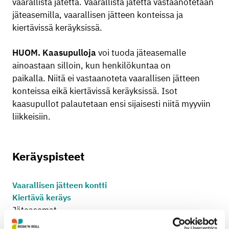
vaarallista jätettä. Vaarallista jätettä vastaanotetaan
jäteasemilla, vaarallisen jätteen konteissa ja
kiertävissä keräyksissä.
HUOM. Kaasupulloja
voi tuoda jäteasemalle
ainoastaan silloin, kun henkilökuntaa on
paikalla.
Niitä ei vastaanoteta
vaarallisen jätteen
konteissa eikä kiertävissä keräyksissä. Isot
kaasupullot palautetaan ensi sijaisesti niitä myyviin
liikkeisiin.
Keräyspisteet
Vaarallisen jätteen kontti
Kiertävä keräys
Jäteasemat