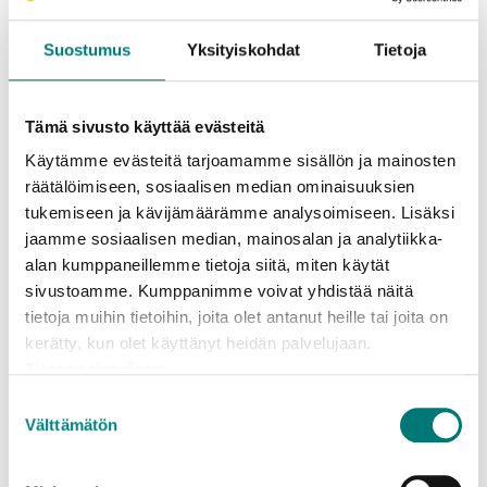
Maksuton kotitalouksille alle 50 kg.
Suostumus
Yksityiskohdat
Tietoja
Yritysten vaaralliset jätteet sekä
kotitalouksien yli 50 kg erät, katso:
Jäteasemahinnasto vaarallisille jätteille
Tämä sivusto käyttää evästeitä
Vaarallisen jätteen konteissa määrärajoitus
Käytämme evästeitä tarjoamamme sisällön ja mainosten
alle 20 l, tutustu tarkemmin:
räätälöimiseen, sosiaalisen median ominaisuuksien
Vaarallisen jätteen vastaanotto
tukemiseen ja kävijämäärämme analysoimiseen. Lisäksi
jaamme sosiaalisen median, mainosalan ja analytiikka-
alan kumppaneillemme tietoja siitä, miten käytät
sivustoamme. Kumppanimme voivat yhdistää näitä
tietoja muihin tietoihin, joita olet antanut heille tai joita on
Mitä jätteelle tapahtuu?
kerätty, kun olet käyttänyt heidän palvelujaan.
Tietosuojaseloste
Osa vaarallisista jätteistä käsitellään
Suostumuksen
Välttämätön
valinta
korkelämpökäsittelyllä, jossa niistä tehdään
vaaratonta jätettä. Syntyvä energia otetaan talteen.
Liuottimet, glykoliliuokset ja voiteluöljy voidaan