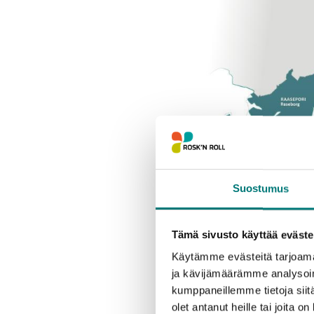
Suostumus
Jätemaksut nousevat
Tämä sivusto käyttää eväste
“Tyypillisimmät jäte
Käytämme evästeitä tarjoama
lähes kymmenen vuot
ja kävijämäärämme analysoim
kumppaneillemme tietoja siitä
Alueen omakotitalouk
olet antanut heille tai joita o
asuinkunnasta riipp