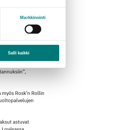
Perusmaksu nousee
Markkinointi
sunnon perusmaksu
. Esimerkiksi 1 m³
Salli kaikki
. Jätteen keräys- ja
tannuksiin”,
a myös Rosk’n Rollin
huoltopalvelujen
aksut astuvat
 Loviisassa,