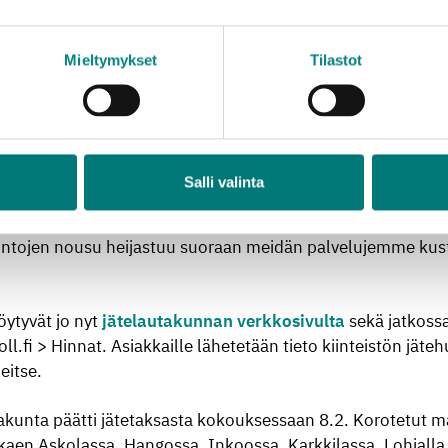
ksu on kotitalouksien asuntokohtainen kuukausimaksu. 
Mieltymykset
Tilastot
lla 2,33 eurosta 2,91 euroon kuukaudessa ja vapaa-ajan a
 1,46 euroon kuukaudessa.
äteasemilla maksullisen jätteen vastaanottohinnat nousevat
anottohinta nousee 10 eurosta 12 euroon.
Salli valinta
sille johtuu energian, mm. polttoaineiden, hinnan noususta
hintojen nousu heijastuu suoraan meidän palvelujemme kus
öytyvät jo nyt
jätelautakunnan verkkosivulta
sekä jatkoss
oll.fi > Hinnat. Asiakkaille lähetetään tieto kiinteistön jäte
eitse.
kunta päätti jätetaksasta kokouksessaan 8.2. Korotetut m
aen Askolassa, Hangossa, Inkoossa, Karkkilassa, Lohjalla,