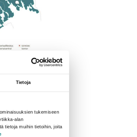
Tietoja
mmissa kunnissa jo
 ominaisuuksien tukemiseen
.
tiikka-alan
ietoja muihin tietoihin, joita
maksu nousee
e