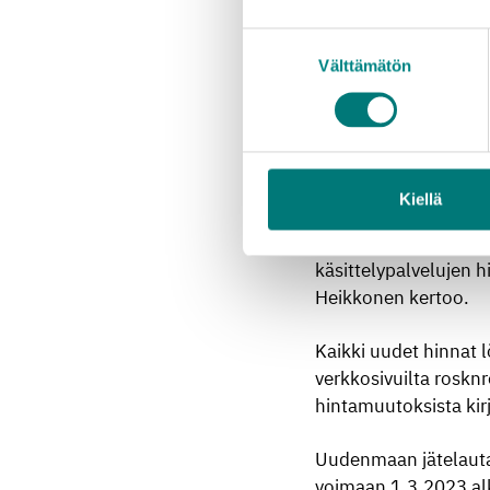
Suostumuksen
Jätehuollon perusma
Välttämätön
valinta
vakituisilla asunnoi
nousee 1,17 eurosta
Myös Rosk’n Rollin j
sekajäte-erän vasta
Kiellä
”Tarve hinnankorotuk
käsittelypalvelujen 
Heikkonen kertoo.
Kaikki uudet hinnat l
verkkosivuilta rosknr
hintamuutoksista kirj
Uudenmaan jätelauta
voimaan 1.3.2023 alk