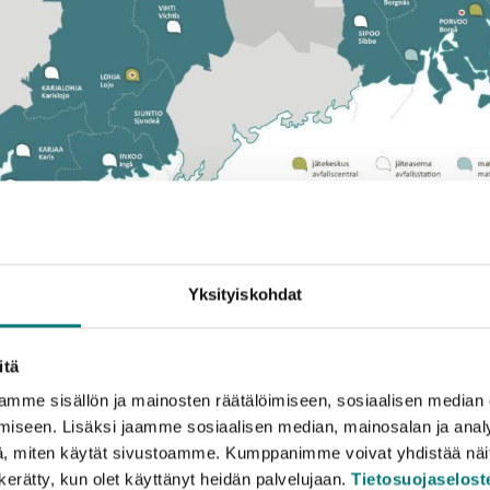
Yksityiskohdat
 Itä- ja Länsi-Uudellamaalla 1.3.2023 lähtien
.
itä
astioiden tyhjennyshintamme ovat pysyneet ennallaan usei
mme sisällön ja mainosten räätälöimiseen, sosiaalisen median
ta”, sanoo Rosk’n Rollin toimitusjohtaja
Vesa Heikkonen
iseen. Lisäksi jaamme sosiaalisen median, mainosalan ja analy
, miten käytät sivustoamme. Kumppanimme voivat yhdistää näitä t
silla yleisimmän, 240-litraisen sekajäteastian tyhjennys
n kerätty, kun olet käyttänyt heidän palvelujaan.
Tietosuojaselost
uen 5,74–6,86 eurosta 6,86–8,20 euroon/tyhjennys.