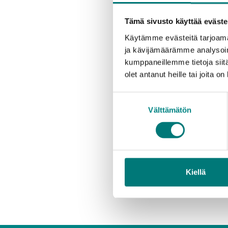
Urakoitsijan vaihtumi
Tämä sivusto käyttää eväste
Jätehuolto Laine Oy t
Käytämme evästeitä tarjoama
vuoden ajan. Aikaisem
ja kävijämäärämme analysoim
vaikuta jäteastioiden
kumppaneillemme tietoja siitä
asukkaille uusia.
olet antanut heille tai joita o
”Tyhjennyspäiviin saa
Suostumuksen
kertoo Rosk’n Roll -
Välttämätön
valinta
Rosk’n Roll -jätehuo
vastaa alueellaan kun
puolet suomalaisista 
jätteenkuljetuksen pii
Kiellä