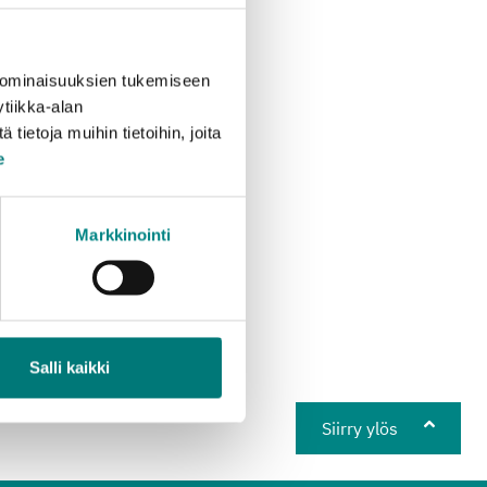
n.
at seuraavan viiden
 ominaisuuksien tukemiseen
sijavaihdos ei
tiikka-alan
kä kuljettaja ovat
ietoja muihin tietoihin, joita
e
asiakkaita kirjeitse”,
Markkinointi
a Rosk’n Roll Oy Ab,
estämisestä. Yli
lpailutetun
Salli kaikki
Siirry ylös