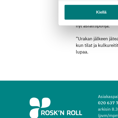
Kiellä
Lisätilaa tarvitaan, 
esimerkiksi puujätte
nyt asfalttipohja.
”Urakan jälkeen jäte
kun tilat ja kulkurei
lupaa.
Asiakaspa
020 637 
arkisin 8
(pvm/mpm