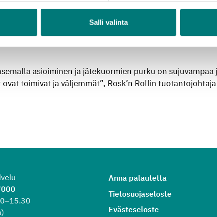
Salli valinta
koska mm. lisääntyneen lajittelun myötä eri jätelajien määr
en vastaanottokenttä on kaivannut parempia kulkureittejä j
asemalla asioiminen ja jätekuormien purku on sujuvampaa 
tit ovat toimivat ja väljemmät”, Rosk’n Rollin tuotantojohtaj
lvelu
Anna palautetta
7000
Tietosuojaseloste
.30–15.30
Evästeseloste
)