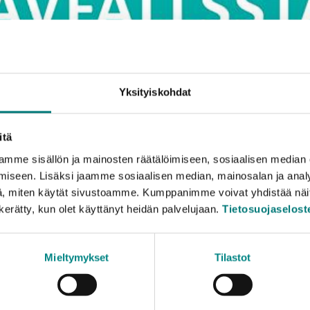
Yksityiskohdat
itä
mme sisällön ja mainosten räätälöimiseen, sosiaalisen median
 jäteasema laajenee
iseen. Lisäksi jaamme sosiaalisen median, mainosalan ja analy
, miten käytät sivustoamme. Kumppanimme voivat yhdistää näitä t
n kerätty, kun olet käyttänyt heidän palvelujaan.
Tietosuojaselost
ema Inkoossa laajenee. Tällä viikolla alkava rakennusurakk
Mieltymykset
Tilastot
kaksi kuukautta. Urakan edetessä eri jätteiden purkupaik
 Jäteaseman henkilökunta neuvoo asiakkaita jätteiden lajitt