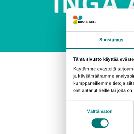
Suostumus
Tämä sivusto käyttää eväste
Käytämme evästeitä tarjoama
Inkoon
ja kävijämäärämme analysoim
kumppaneillemme tietoja siitä
olet antanut heille tai joita o
9.8.2021
TIEDOTE
Suostumuksen
Rosk’n Rollin jäteas
Välttämätön
valinta
suunnitelman mukaan 
saattavat vaihdella.
purkamisessa.