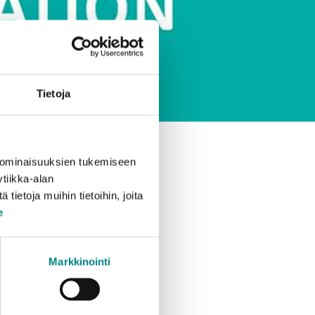
Tietoja
 ominaisuuksien tukemiseen
tiikka-alan
ietoja muihin tietoihin, joita
e
a kestää
Markkinointi
at asemalla
elussa ja kuormien