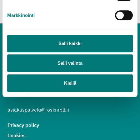
Back to top
Markkinointi
Salli kaikki
Salli valinta
Customer service
020 637 7000
Kiellä
weekdays 8.30 a.m. –3.30 p.m.
(lnc/mcc)
asiakaspalvelu@rosknroll.fi
Privacy policy
Cookies