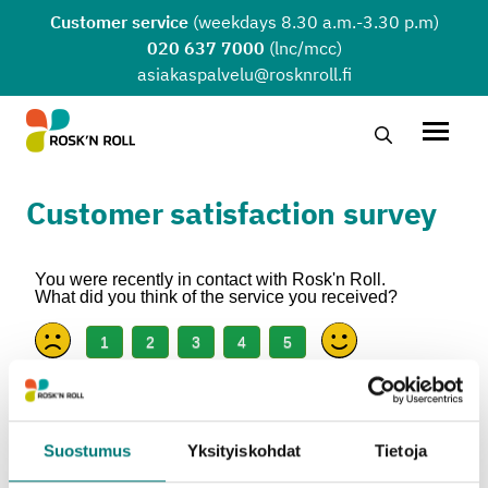
Skip to main content
Customer service
(weekdays 8.30 a.m.-3.30 p.m)
020 637 7000
(lnc/mcc)
asiakaspalvelu@rosknroll.fi
Search …
Open 
Customer satisfaction survey
Suostumus
Yksityiskohdat
Tietoja